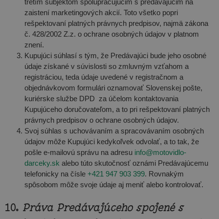
tretím subjektom spolupracujúcim s predávajúcim na
zaistení marketingových akcií. Toto všetko popri
rešpektovaní platných právnych predpisov, najmä zákona
č. 428/2002 Z.z. o ochrane osobných údajov v platnom
znení.
Kupujúci súhlasí s tým, že Predávajúci bude jeho osobné
údaje získané v súvislosti so zmluvným vzťahom a
registráciou, teda údaje uvedené v registračnom a
objednávkovom formulári oznamovať Slovenskej pošte,
kuriérske službe DPD za účelom kontaktovania
Kupujúceho doručovateľom, a to pri rešpektovaní platných
právnych predpisov o ochrane osobných údajov.
Svoj súhlas s uchovávaním a spracovávaním osobných
údajov môže Kupujúci kedykoľvek odvolať, a to tak, že
pošle e-mailovú správu na adresu
info@motovidlo-
darceky.sk
alebo túto skutočnosť oznámi Predávajúcemu
telefonicky na čísle
+421 947 903 399
. Rovnakým
spôsobom môže svoje údaje aj meniť alebo kontrolovať.
10.
Práva Predávajúceho spojené s