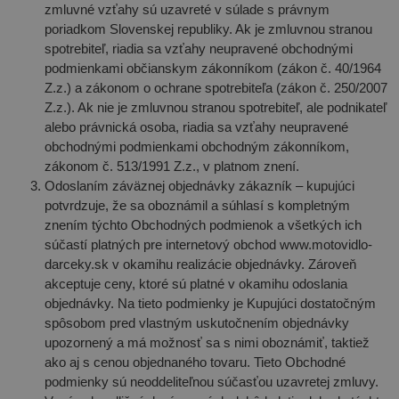
zmluvné vzťahy sú uzavreté v súlade s právnym
poriadkom Slovenskej republiky. Ak je zmluvnou stranou
spotrebiteľ, riadia sa vzťahy neupravené obchodnými
podmienkami občianskym zákonníkom (zákon č. 40/1964
Z.z.) a zákonom o ochrane spotrebiteľa (zákon č. 250/2007
Z.z.). Ak nie je zmluvnou stranou spotrebiteľ, ale podnikateľ
alebo právnická osoba, riadia sa vzťahy neupravené
obchodnými podmienkami obchodným zákonníkom,
zákonom č. 513/1991 Z.z., v platnom znení.
Odoslaním záväznej objednávky zákazník – kupujúci
potvrdzuje, že sa oboznámil a súhlasí s kompletným
znením týchto Obchodných podmienok a všetkých ich
súčastí platných pre internetový obchod www.motovidlo-
darceky.sk v okamihu realizácie objednávky. Zároveň
akceptuje ceny, ktoré sú platné v okamihu odoslania
objednávky. Na tieto podmienky je Kupujúci dostatočným
spôsobom pred vlastným uskutočnením objednávky
upozornený a má možnosť sa s nimi oboznámiť, taktiež
ako aj s cenou objednaného tovaru. Tieto Obchodné
podmienky sú neoddeliteľnou súčasťou uzavretej zmluvy.