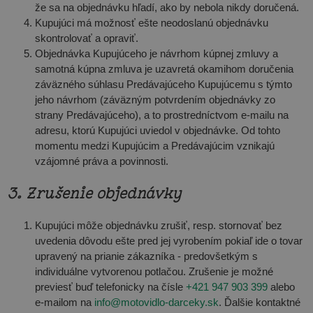
že sa na objednávku hľadí, ako by nebola nikdy doručená.
Kupujúci má možnosť ešte neodoslanú objednávku
skontrolovať a opraviť.
Objednávka Kupujúceho je návrhom kúpnej zmluvy a
samotná kúpna zmluva je uzavretá okamihom doručenia
záväzného súhlasu Predávajúceho Kupujúcemu s týmto
jeho návrhom (záväzným potvrdením objednávky zo
strany Predávajúceho), a to prostredníctvom e-mailu na
adresu, ktorú Kupujúci uviedol v objednávke. Od tohto
momentu medzi Kupujúcim a Predávajúcim vznikajú
vzájomné práva a povinnosti.
3. Zrušenie objednávky
Kupujúci môže objednávku zrušiť, resp. stornovať bez
uvedenia dôvodu ešte pred jej vyrobením pokiaľ ide o tovar
upravený na prianie zákazníka - predovšetkým s
individuálne vytvorenou potlačou. Zrušenie je možné
previesť buď telefonicky na čísle
+421 947 903 399
alebo
e-mailom na
info@motovidlo-darceky.sk
. Ďalšie kontaktné