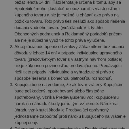
bežať lehota 14 dní. Táto lehota je určená k tomu, aby sa
Spotrebiteľ mohol dostatočne oboznámiť s vlastnosťami
kúpeného tovaru a nie je možné ju chápať ako právo na
pôžičku tovaru. Toto právo tiež neslúži ako spôsob riešenia
dodania vadného tovaru (viď. článok VII. týchto
Obchodných podmienok a Reklamačný poriadok) pričom
ale nie je súbežné využitie tohto práva vylúčené.
Akceptácia odstúpenie od zmluvy Zákazníkom bez udania
dôvodu v lehote 14 dní v prípade individuálne upraveného
tovaru (predovšetkým tovar s vlastným návrhom potlače),
nie je zákonnou povinnosťou predávajúceho. Predávajúci
rieši tieto prípady individuálne a vyhradzuje si právo o
spôsobe riešenia s konečnou platnosťou rozhodnúť.
Kupujúci berie na vedomie, že ak tovar vrátený Kupujúcim
bude poškodený, opotrebovaný alebo čiastočne
spotrebovaný, vzniká Predávajúcemu voči kupujúcemu
nárok na náhradu škody jemu tým vzniknuté. Nárok na
úhradu vzniknutej škody je Predávajúci oprávnený
jednostranne započítať proti nároku kupujúceho na vrátenie
kúpnej ceny.
Pri splnení uvedených podmienok sa Predávajúci zaväzuje