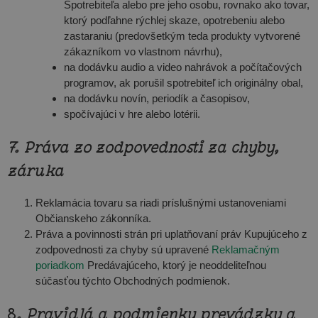
Spotrebiteľa alebo pre jeho osobu, rovnako ako tovar,
ktorý podľahne rýchlej skaze, opotrebeniu alebo
zastaraniu (predovšetkým teda produkty vytvorené
zákazníkom vo vlastnom návrhu),
na dodávku audio a video nahrávok a počítačových
programov, ak porušil spotrebiteľ ich originálny obal,
na dodávku novín, periodík a časopisov,
spočívajúci v hre alebo lotérii.
7. Práva zo zodpovednosti za chyby,
záruka
Reklamácia tovaru sa riadi príslušnými ustanoveniami
Občianskeho zákonníka.
Práva a povinnosti strán pri uplatňovaní práv Kupujúceho z
zodpovednosti za chyby sú upravené
Reklamačným
poriadkom
Predávajúceho, ktorý je neoddeliteľnou
súčasťou týchto Obchodných podmienok.
8
. Pravidlá a podmienky prevádzky a