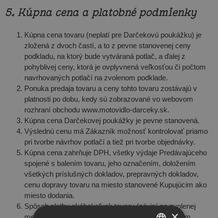
5. Kúpna cena a platobné podmienky
Kúpna cena tovaru (neplatí pre Darčekovú poukážku) je
zložená z dvoch častí, a to z pevne stanovenej ceny
podkladu, na ktorý bude vytváraná potlač, a ďalej z
pohyblivej ceny, ktorá je ovplyvnená veľkosťou či počtom
navrhovaných potlačí na zvolenom podklade.
Ponuka predaja tovaru a ceny tohto tovaru zostávajú v
platnosti po dobu, kedy sú zobrazované vo webovom
rozhraní obchodu www.motovidlo-darceky.sk.
Kúpna cena Darčekovej poukážky je pevne stanovená.
Výslednú cenu má Zákazník možnosť kontrolovať priamo
pri tvorbe návrhov potlačí a tiež pri tvorbe objednávky.
Kúpna cena zahrňuje DPH, všetky výdaje Predávajúceho
spojené s balením tovaru, jeho označením, doložením
všetkých príslušných dokladov, prepravných dokladov,
cenu dopravy tovaru na miesto stanovené Kupujúcim ako
miesto dodania.
Spôsob platby akéhokoľvek tovaru (závisí na zvolenej
×
metóde doručenie)- dobierkou, bankovým prevodom,