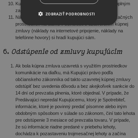
Kupujúci nadobudne vlastnícke právo k tovaru až úplným
zaplatením kúpnej ceny.
ZOBRAZIŤ PODROBNOSTI
Náklady vzniknuté kupujúcemu pri použití komunikačných
prostriedkov na diaľku v súvislosti s uzatvorením kúpnej
zmluvy (náklady na internetové pripojenie, náklady na
telefónne hovory) si hradí kupujúci sám.
6.
Odstúpenie od zmluvy kupujúcim
Ak bola kúpna zmluva uzavretá s využitím prostriedkov
komunikácie na diaľku, má Kupujúci právo podľa
občianskeho zákonníka od takto uzavretej kúpnej zmluvy
odstúpiť bez uvedenia dôvodu a bez akejkoľvek sankcie do
14 dní od prevzatia plnenia, ktoré objednal. V prípade, že
Predávajúci nepredal Kupujúcemu, ktorý je Spotrebiteľ,
informácie, ktoré je povinný predať písomne alebo iným
obdobným spôsobom v súlade so zákonom, činí tato lehota
pre odstúpenie 3 mesiace od prevzatia tovaru. V prípade,
že sú informácie riadne predané v priebehu lehoty,
dochádza k pozastaveniu trojmesačnej lehoty a začína