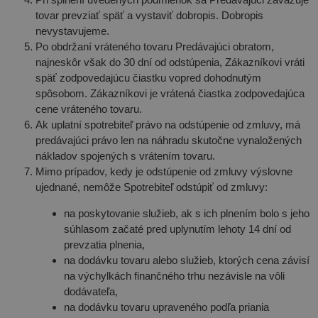
tovar prevziať späť a vystaviť dobropis. Dobropis
nevystavujeme.
Po obdržaní vráteného tovaru Predávajúci obratom,
najneskôr však do 30 dní od odstúpenia, Zákazníkovi vráti
späť zodpovedajúcu čiastku vopred dohodnutým
spôsobom. Zákazníkovi je vrátená čiastka zodpovedajúca
cene vráteného tovaru.
Ak uplatní spotrebiteľ právo na odstúpenie od zmluvy, má
predávajúci právo len na náhradu skutočne vynaložených
nákladov spojených s vrátením tovaru.
Mimo prípadov, kedy je odstúpenie od zmluvy výslovne
ujednané, nemôže Spotrebiteľ odstúpiť od zmluvy:
na poskytovanie služieb, ak s ich plnením bolo s jeho
súhlasom začaté pred uplynutím lehoty 14 dní od
prevzatia plnenia,
na dodávku tovaru alebo služieb, ktorých cena závisí
na výchylkách finančného trhu nezávisle na vôli
dodávateľa,
na dodávku tovaru upraveného podľa priania