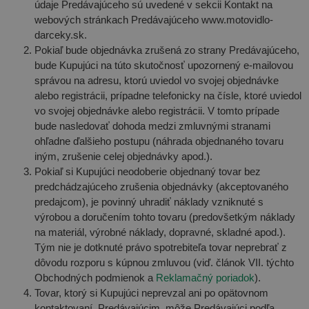
údaje Predávajúceho sú uvedené v sekcii Kontakt na
webových stránkach Predávajúceho www.motovidlo-
darceky.sk.
Pokiaľ bude objednávka zrušená zo strany Predávajúceho,
bude Kupujúci na túto skutočnosť upozornený e-mailovou
správou na adresu, ktorú uviedol vo svojej objednávke
alebo registrácii, prípadne telefonicky na čísle, ktoré uviedol
vo svojej objednávke alebo registrácii. V tomto prípade
bude nasledovať dohoda medzi zmluvnými stranami
ohľadne ďalšieho postupu (náhrada objednaného tovaru
iným, zrušenie celej objednávky apod.).
Pokiaľ si Kupujúci neodoberie objednaný tovar bez
predchádzajúceho zrušenia objednávky (akceptovaného
predajcom), je povinný uhradiť náklady vzniknuté s
výrobou a doručením tohto tovaru (predovšetkým náklady
na materiál, výrobné náklady, dopravné, skladné apod.).
Tým nie je dotknuté právo spotrebiteľa tovar neprebrať z
dôvodu rozporu s kúpnou zmluvou (viď. článok VII. týchto
Obchodných podmienok a
Reklamačný poriadok
).
Tovar, ktorý si Kupujúci neprevzal ani po opätovnom
kontaktovaní Predávajúcim, môže Predávajúci podľa