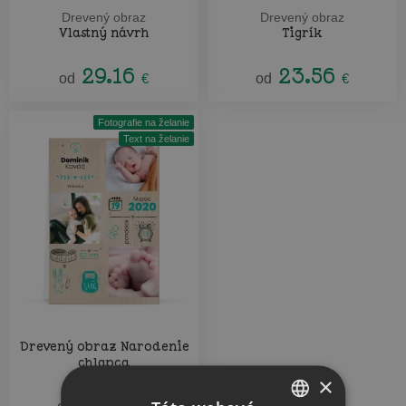
Drevený obraz
Drevený obraz
Vlastný návrh
Tigrík
29.16
23.56
od
€
od
€
Fotografie na želanie
Text na želanie
Drevený obraz Narodenie
chlapca
×
23.56