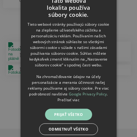
Táto webová
od
€
lokalita používa
CZECH
súbory cookie.
SLOVAK
Tieto webové stránky používajú súbory cookie
Další doporučené kategorie
na zlepšenie užívateľského zážitku a
personalizáciu reklám. Používaním našich
webových stránok súhlasíte so všetkými
súbormi cookie v súlade s našimi zásadami
Fotoobrazy na
Obrázky so
používania súborov cookie. Súhlas môžete
plátně
stojanom
kedykoľvek zmeniť kliknutím na „Nastavenie
súborov cookie“ v spodnej časti webu.
Fotokamene
Puzzle
Na zhromažďovanie údajov na účely
personalizácie a merania účinnosti našej
Fotoobrazy na
reklamy používame aj súbory cookie. Pre viac
dřevě
podrobností navštívte
Google Privacy Policy
.
Prečítať viac
PRIJAŤ VŠETKO
ODMIETNUŤ VŠETKO