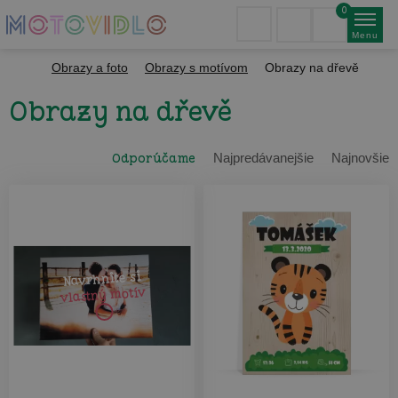
0
Menu
Obrazy a foto
Obrazy s motívom
Obrazy na dřevě
Obrazy na dřevě
Odporúčame
Najpredávanejšie
Najnovšie
Navrhnite si
vlastný motív