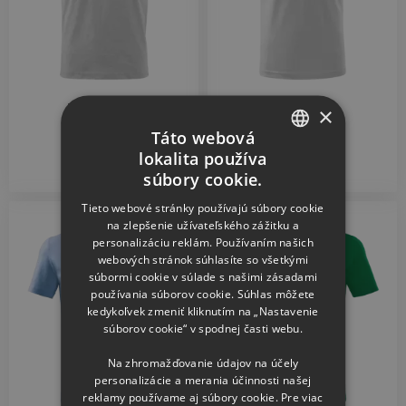
Detské tričko
Detské tričko
×
Vlk
Kemp v lese
Táto webová
lokalita používa
15.56
15.56
CZECH
€
€
súbory cookie.
SLOVAK
Tieto webové stránky používajú súbory cookie
na zlepšenie užívateľského zážitku a
personalizáciu reklám. Používaním našich
webových stránok súhlasíte so všetkými
súbormi cookie v súlade s našimi zásadami
používania súborov cookie. Súhlas môžete
kedykoľvek zmeniť kliknutím na „Nastavenie
súborov cookie“ v spodnej časti webu.
Na zhromažďovanie údajov na účely
personalizácie a merania účinnosti našej
reklamy používame aj súbory cookie. Pre viac