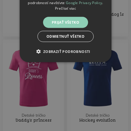
podrobností navštívte
Google Privacy Policy
.
Prečítať viac
Detské tričko
Detské tričko
Hockey lover
Home is where the dog is
PRIJAŤ VŠETKO
15.56
15.56
€
€
ODMIETNUŤ VŠETKO
ZOBRAZIŤ PODROBNOSTI
Detské tričko
Detské tričko
Daddy's princess
Hockey evolution