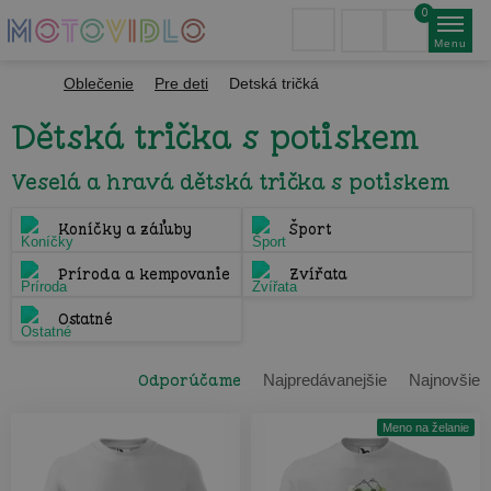
0
Menu
Oblečenie
Pre deti
Detská tričká
Dětská trička s potiskem
Veselá a hravá dětská trička s potiskem
Koníčky a záľuby
Šport
Príroda a kempovanie
Zvířata
Ostatné
Odporúčame
Najpredávanejšie
Najnovšie
Meno na želanie