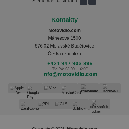
Sleduj nás na sieťach
Kontakty
Motovidlo.com
Mánesova 1500
676 02 Moravské Budějovice
Česká republika
+421 947 903 399
(Po-Pá: 08:00 - 16:00)
info@motovidlo.com
převodem
dobírkou
osobní odběr
Copyright © 2026,
Motovidlo.com