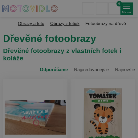
0
Menu
Obrazy a foto
Obrazy z fotiek
Fotoobrazy na dřevě
Dřevěné fotoobrazy
Dřevěné fotoobrazy z vlastních fotek i
koláže
Odporúčame
Najpredávanejšie
Najnovšie
Navrhnite si
vlastný motív