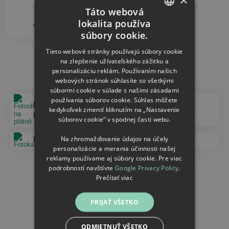
Táto webová
23.56
lokalita používa
od
€
CZECH
súbory cookie.
SLOVAK
Tieto webové stránky používajú súbory cookie
na zlepšenie užívateľského zážitku a
Další doporučené kategorie
personalizáciu reklám. Používaním našich
webových stránok súhlasíte so všetkými
súbormi cookie v súlade s našimi zásadami
používania súborov cookie. Súhlas môžete
Fotoobrazy na
Obrázky so
kedykoľvek zmeniť kliknutím na „Nastavenie
plátně
stojanom
súborov cookie“ v spodnej časti webu.
Na zhromažďovanie údajov na účely
Fotokamene
Puzzle
personalizácie a merania účinnosti našej
reklamy používame aj súbory cookie. Pre viac
podrobností navštívte
Google Privacy Policy
.
Obrazy na dřevě
Prečítať viac
PRIJAŤ VŠETKO
ODMIETNUŤ VŠETKO