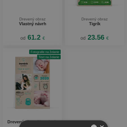
Drevený obraz
Drevený obraz
Vlastný návrh
Tigrík
61.2
23.56
od
€
od
€
Fotografie na želanie
Text na želanie
Drevený obraz Narodenie
×
chlapca