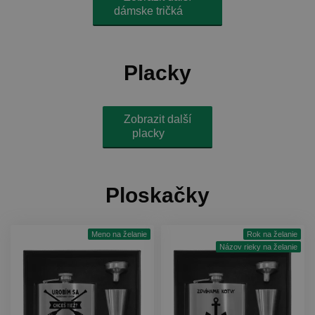
dámske tričká
Placky
Zobrazit další
placky
Ploskačky
Meno na želanie
Rok na želanie
Názov rieky na želanie