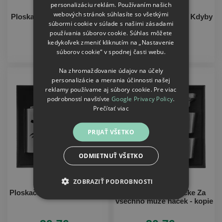
personalizáciu reklám. Používaním našich
webových stránok súhlasíte so všetkými
Ploskačka v krabičke AHOJ
Ploskačka v krabičke Kdyby
súbormi cookie v súlade s našimi zásadami
niečo volaj
používania súborov cookie. Súhlas môžete
kedykoľvek zmeniť kliknutím na „Nastavenie
20.76
20.76
€
€
súborov cookie“ v spodnej časti webu.
Na zhromažďovanie údajov na účely
personalizácie a merania účinnosti našej
reklamy používame aj súbory cookie. Pre viac
podrobností navštívte
Google Privacy Policy
.
Prečítať viac
PRIJAŤ VŠETKO
ODMIETNUŤ VŠETKO
ZOBRAZIŤ PODROBNOSTI
Ploskačka v krabičke Vodáci
Ploskačka v krabičke Za
všechno může háček - kopie