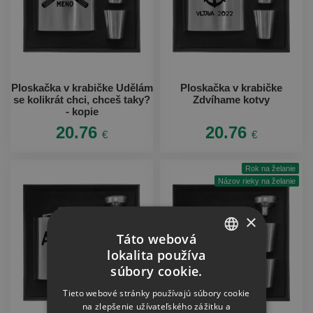
Ploskačka v krabičke Udělám
Ploskačka v krabičke
se kolikrát chci, chceš taky?
Zdvíhame kotvy
- kopie
20.76
20.76
€
€
Rok na želanie
Názov rieky na želanie
×
Táto webová
lokalita používa
CZECH
súbory cookie.
SLOVAK
Tieto webové stránky používajú súbory cookie
na zlepšenie užívateľského zážitku a