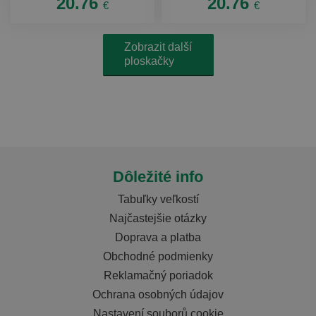
20.76
20.76
€
€
Zobrazit další
ploskačky
Dôležité info
Tabuľky veľkostí
Najčastejšie otázky
Doprava a platba
Obchodné podmienky
Reklamačný poriadok
Ochrana osobných údajov
Nastavení souborů cookie