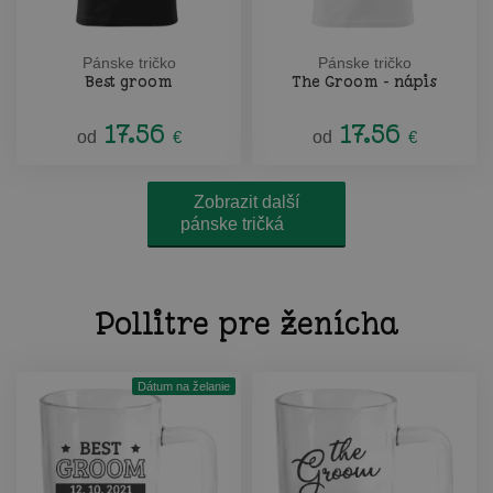
Pánske tričko
Pánske tričko
Best groom
The Groom - nápis
17.56
17.56
od
€
od
€
Zobrazit další
pánske tričká
Pollitre pre ženícha
Dátum na želanie