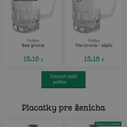
Polliter
Polliter
Best groom
The Groom - nápis
15.16
15.16
€
€
Zobrazit další
pollitre
Placatky pre ženícha
Dátum na želanie