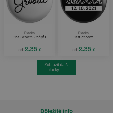
Placka
Placka
The Groom - nápis
Best groom
2.36
2.36
od
€
od
€
Zobrazit další
placky
Dôležité info