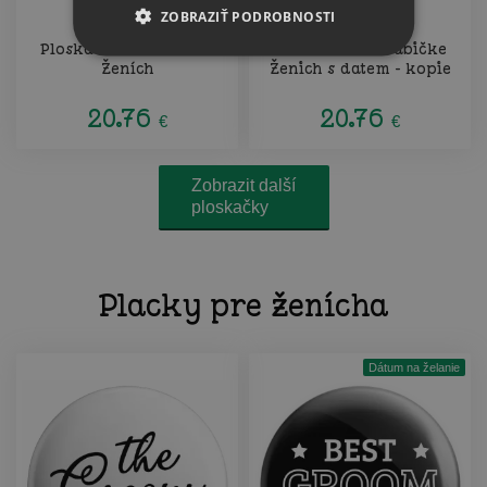
ZOBRAZIŤ PODROBNOSTI
Ploskačka v krabičke
Ploskačka v krabičke
Ženích
Ženich s datem - kopie
20.76
20.76
€
€
Zobrazit další
ploskačky
Placky pre ženícha
Dátum na želanie