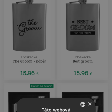
Ploskačka
Ploskačka
The Groom - nápis
Best groom
15.96
15.96
€
€
Dátum na želanie
×
Táto webová