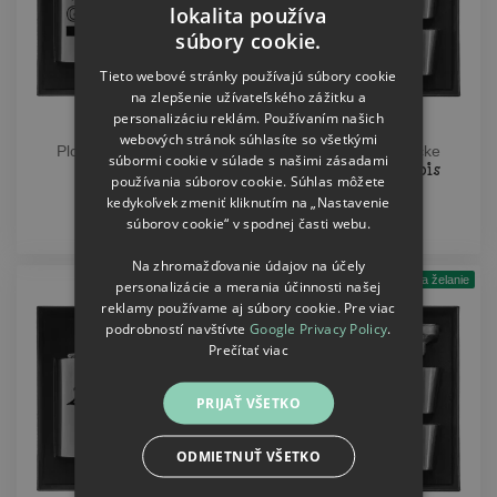
lokalita používa
CZECH
súbory cookie.
SLOVAK
Tieto webové stránky používajú súbory cookie
na zlepšenie užívateľského zážitku a
personalizáciu reklám. Používaním našich
webových stránok súhlasíte so všetkými
Ploskačka v krabičke
Ploskačka v krabičke
súbormi cookie v súlade s našimi zásadami
Best groom
The Groom - nápis
používania súborov cookie. Súhlas môžete
kedykoľvek zmeniť kliknutím na „Nastavenie
20.76
20.76
súborov cookie“ v spodnej časti webu.
€
€
Na zhromažďovanie údajov na účely
Dátum na želanie
personalizácie a merania účinnosti našej
reklamy používame aj súbory cookie. Pre viac
podrobností navštívte
Google Privacy Policy
.
Prečítať viac
PRIJAŤ VŠETKO
ODMIETNUŤ VŠETKO