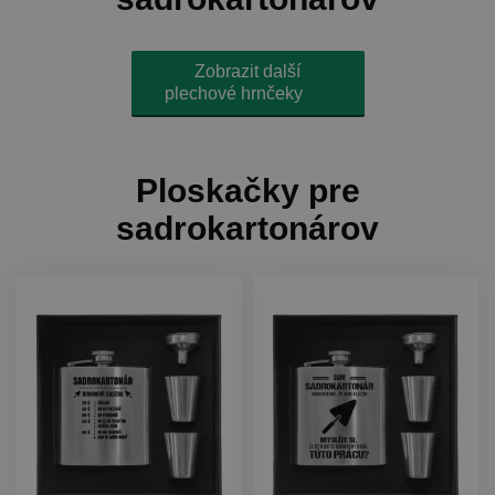
Zobrazit další
plechové hrnčeky
Ploskačky pre
sadrokartonárov