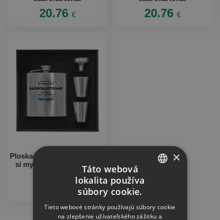
20.76
20.76
€
€
×
Ploskačka v krabičke Pokiaľ
si myslíš, že som drahý -
Táto webová
sádrokartonár
lokalita používa
CZECH
20.76
€
súbory cookie.
SLOVAK
Tieto webové stránky používajú súbory cookie
na zlepšenie užívateľského zážitku a
Zobrazit další