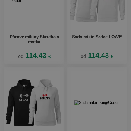
Párové mikiny Skrutka a
Sada mikín Srdce LO/VE
matka
114.43
114.43
od
€
od
€