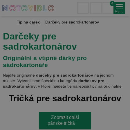
0
Menu
Tip na dárek
Darčeky pre sadrokartonárov
Darčeky pre
sadrokartonárov
Originální a vtipné dárky pro
sádrokartonáře
Nájdite originálne
darčeky pre sadrokartonárov
na jednom
mieste. Vytvorili sme špeciálnu kategóriu
darčekov pre
sadrokartonárov
, v ktorej nájdete tie najlepšie tipy na originálne
darčeky pre sadrokartonárov
. Takýto sadrokartonár si zaslúži
Tričká pre sadrokartonárov
originálny darček. A mať sadrokartonára priamo doma? Aj pre vás
máme množstvo nápadov na
darčeky pre sadrokartonára
. Či už
je sadrokartonár váš manžel, starý otec, strýko alebo syn, tričko pre
sadrokartonára, ako je toto, ho určite poteší. V našej ponuke
Zobrazit další
nájdete vtipné
tričká pre sadrokartonárov
aj originálne
pollitre
pánske tričká
pre sadrokartonárov
, vďaka ktorým bude každému hneď jasné, s