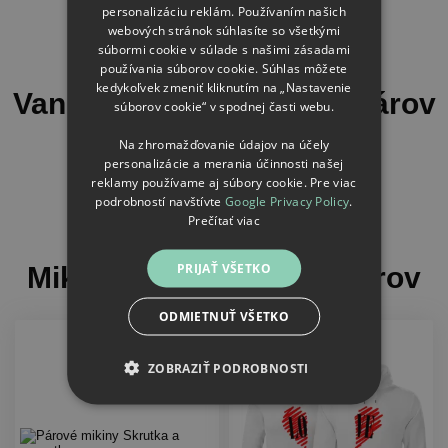
personalizáciu reklám. Používaním našich
ploskačky
webových stránok súhlasíte so všetkými
súbormi cookie v súlade s našimi zásadami
používania súborov cookie. Súhlas môžete
kedykoľvek zmeniť kliknutím na „Nastavenie
Vankúše pre sadrokartonárov
súborov cookie“ v spodnej časti webu.
Na zhromažďovanie údajov na účely
personalizácie a merania účinnosti našej
Zobrazit další
reklamy používame aj súbory cookie. Pre viac
vankúše
podrobností navštívte
Google Privacy Policy
.
Prečítať viac
PRIJAŤ VŠETKO
Mikiny pre sadrokartonárov
ODMIETNUŤ VŠETKO
ZOBRAZIŤ PODROBNOSTI