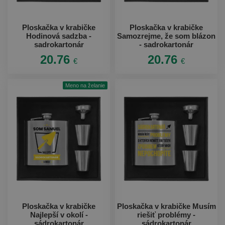
Ploskačka v krabičke
Ploskačka v krabičke
Hodinová sadzba -
Samozrejme, že som blázon
sadrokartonár
- sadrokartonár
20.76
20.76
€
€
Meno na želanie
Ploskačka v krabičke
Ploskačka v krabičke Musím
Najlepší v okolí -
riešiť problémy -
sádrokartonár
sádrokartonár