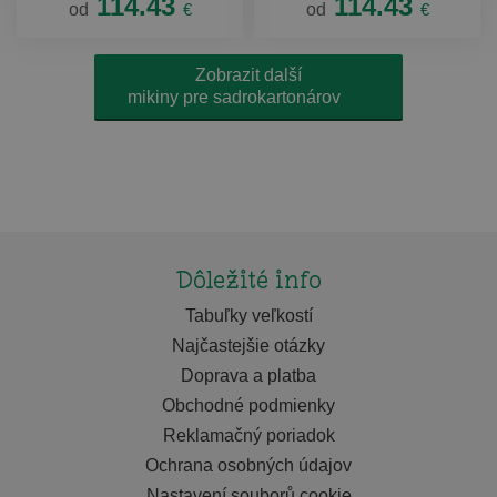
114.43
114.43
od
€
od
€
Zobrazit další
mikiny pre sadrokartonárov
Dôležité info
Tabuľky veľkostí
Najčastejšie otázky
Doprava a platba
Obchodné podmienky
Reklamačný poriadok
Ochrana osobných údajov
Nastavení souborů cookie