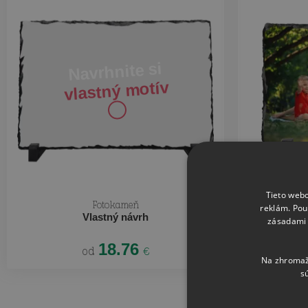
Navrhnite si
vlastný motív
Tieto webo
Fotokameň
reklám. Pou
Vlastný návrh
zásadami 
18.76
od
€
Na zhromažď
s