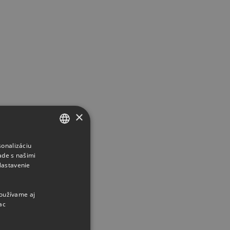
×
sonalizáciu
CZECH
ade s našimi
SLOVAK
Nastavenie
používame aj
ac