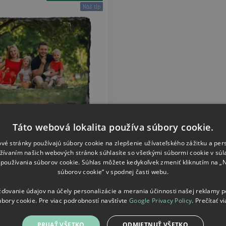
Náš tip
Táto webová lokalita používa súbory cookie.
vé stránky používajú súbory cookie na zlepšenie užívateľského zážitku a per
Fotokameň
žívaním našich webových stránok súhlasíte so všetkými súbormi cookie v súl
Vlastná fotografia
používania súborov cookie. Súhlas môžete kedykoľvek zmeniť kliknutím na „
súborov cookie“ v spodnej časti webu.
15.16
od
€
ovanie údajov na účely personalizácie a merania účinnosti našej reklamy 
úbory cookie. Pre viac podrobností navštívte
Google Privacy Policy
.
Prečítať vi
PRIJAŤ VŠETKO
ODMIETNUŤ VŠETKO