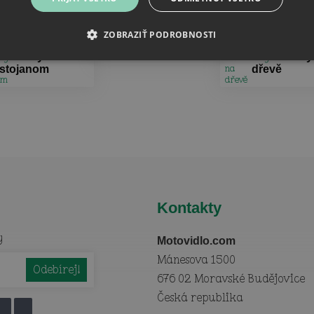
Další doporučené kategorie
ZOBRAZIŤ PODROBNOSTI
Puzzle
Obrázky so
Fotoobrazy
stojanom
dřevě
Kontakty
y
Motovidlo.com
Mánesova 1500
676 02 Moravské Budějovice
Česká republika