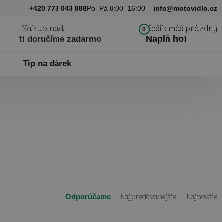
+420 778 043 888
Po–Pá 8:00–16:00
info@motovidlo.cz
Nákup nad
Košík máš prázdny
0
Naplň ho!
ti doručíme zadarmo
Tip na dárek
Odporúčame
Najpredávanejšie
Najnovšie