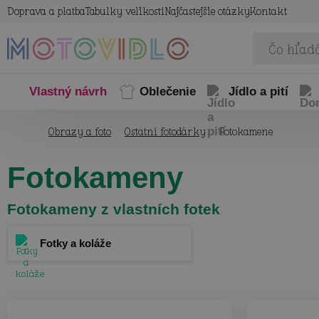
Doprava a platba
Tabulky velikostí
Najčastejšie otázky
Kontakt
Vlastný návrh
Oblečenie
Jídlo a pití
Obrazy a foto
Ostatní fotodárky
Fotokamene
Fotokameny
Fotokameny z vlastních fotek
Fotky a koláže