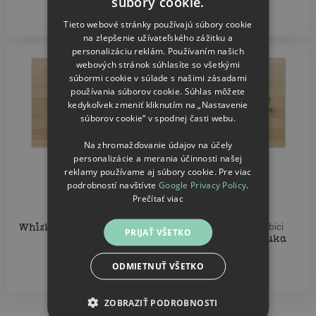
súbory cookie.
35.96
35.96
SLOVAK
€
€
Tieto webové stránky používajú súbory cookie
na zlepšenie užívateľského zážitku a
personalizáciu reklám. Používaním našich
Meno na želanie
webových stránok súhlasíte so všetkými
súbormi cookie v súlade s našimi zásadami
používania súborov cookie. Súhlas môžete
kedykoľvek zmeniť kliknutím na „Nastavenie
súborov cookie“ v spodnej časti webu.
Na zhromažďovanie údajov na účely
personalizácie a merania účinnosti našej
reklamy používame aj súbory cookie. Pre viac
podrobností navštívte
Google Privacy Policy
.
Prečítať viac
Whisky sada v krabičce
Whisky sada v krabici
PRIJAŤ VŠETKO
Ocinova pravá ruka
ODMIETNUŤ VŠETKO
35.96
35.96
€
€
ZOBRAZIŤ PODROBNOSTI