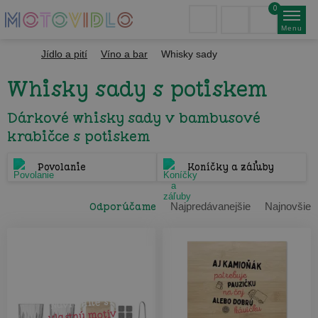
0
Menu
Jídlo a pití
Víno a bar
Whisky sady
Whisky sady s potiskem
Dárkové whisky sady v bambusové
krabičce s potiskem
Povolanie
Koníčky a záľuby
Odporúčame
Najpredávanejšie
Najnovšie
Navrhnite si
vlastný motív