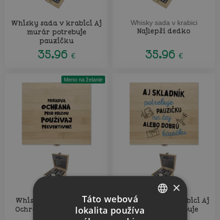
Whisky sada v krabici Aj
Whisky sada v krabici
Najlepší dedko
murár potrebuje
pauzičku
35.96
35.96
€
€
Meno na želanie
×
Táto webová
Whisky sada v krabici
Whisky sada v krabici Aj
lokalita používa
Ochrana pred krízou s
skladník potrebuje
CZECH
menom
pauzičku