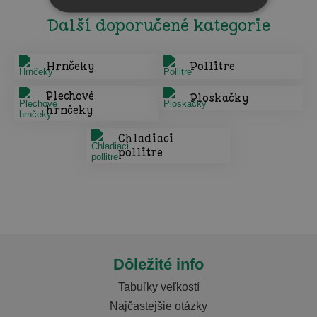
Další doporučené kategorie
Hrnčeky
Pollitre
Plechové
Ploskačky
hrnčeky
Chladiaci
pollitre
Dôležité info
Tabuľky veľkostí
Najčastejšie otázky