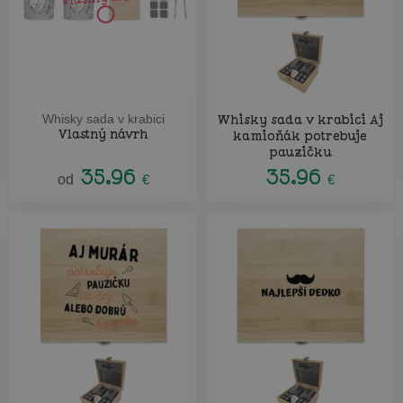
Whisky sada v krabici
Whisky sada v krabici Aj
Vlastný návrh
kamioňák potrebuje
pauzičku
35.96
35.96
od
€
€