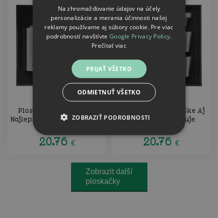
Na zhromažďovanie údajov na účely
personalizácie a merania účinnosti našej
reklamy používame aj súbory cookie. Pre viac
podrobností navštívte
Google Privacy Policy
.
Prečítať viac
PRIJAŤ VŠETKO
ODMIETNUŤ VŠETKO
Ploskačka v krabičke
Ploskačka v krabičke Aj
ZOBRAZIŤ PODROBNOSTI
Najlepší v okolí - skladník
skladník potrebuje
pauzičku
20.76
20.76
€
€
Zobrazit další
ploskačky