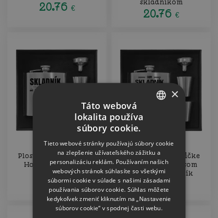
skladníkom
20.76
€
20.76
€
×
Táto webová
lokalita používa
CZECH
súbory cookie.
SLOVAK
Tieto webové stránky používajú súbory cookie
na zlepšenie užívateľského zážitku a
Ploskačka v krabičke
Ploskačka v krabičke
personalizáciu reklám. Používaním našich
Hodinová sadzba -
Samozrejme, že som
webových stránok súhlasíte so všetkými
skladník
blázon - skladník
súbormi cookie v súlade s našimi zásadami
20.76
20.76
€
€
používania súborov cookie. Súhlas môžete
kedykoľvek zmeniť kliknutím na „Nastavenie
súborov cookie“ v spodnej časti webu.
Meno na želanie