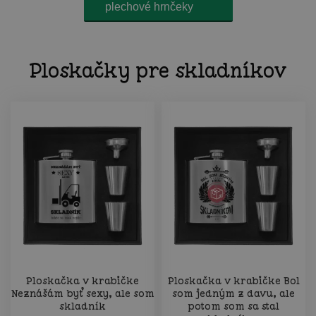
plechové hrnčeky
Ploskačky pre skladníkov
Ploskačka v krabičke
Ploskačka v krabičke Bol
Neznášám byť sexy, ale som
som jedným z davu, ale
skladník
potom som sa stal