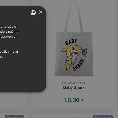
×
sonalizáciu
CZECH
ade s našimi
SLOVAK
Nastavenie
používame aj
ac
Látková taška
Baby Shark
10.36
€
Odporúčame
Odporúčame