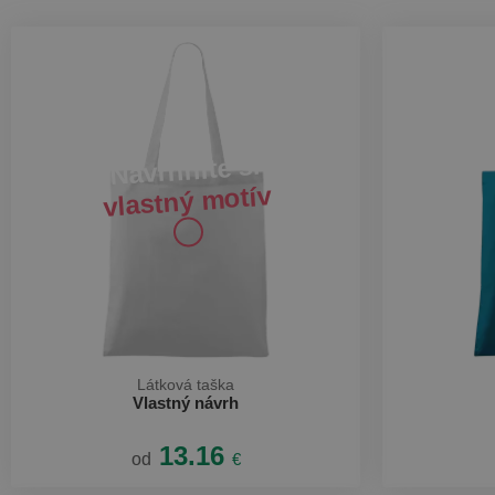
Navrhnite si
vlastný motív
Látková taška
Vlastný návrh
13.16
od
€