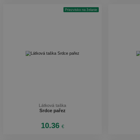
Priezvisko na želanie
Látková taška
Srdce pařez
10.36
€