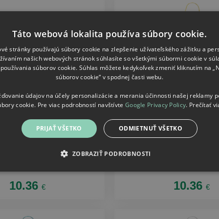
Táto webová lokalita používa súbory cookie.
vé stránky používajú súbory cookie na zlepšenie užívateľského zážitku a per
žívaním našich webových stránok súhlasíte so všetkými súbormi cookie v súl
používania súborov cookie. Súhlas môžete kedykoľvek zmeniť kliknutím na „
súborov cookie“ v spodnej časti webu.
ovanie údajov na účely personalizácie a merania účinnosti našej reklamy 
úbory cookie. Pre viac podrobností navštívte
Google Privacy Policy
.
Prečítať vi
PRIJAŤ VŠETKO
ODMIETNUŤ VŠETKO
ZOBRAZIŤ PODROBNOSTI
Látková taška
Látková taška
nka - vybité baterie
I do it for kebab
10.36
10.36
€
€