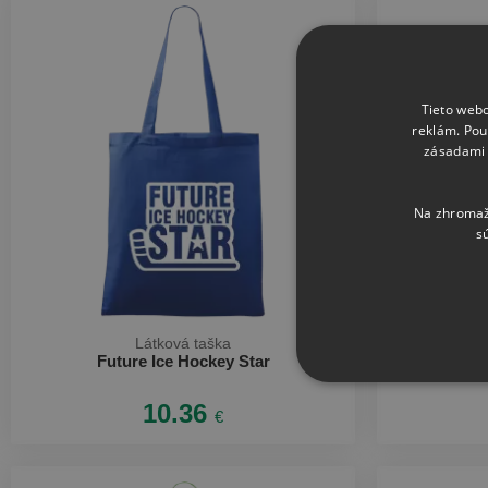
Tieto webo
reklám. Pou
zásadami 
Na zhromažď
s
Látková taška
Future Ice Hockey Star
Mami
10.36
€