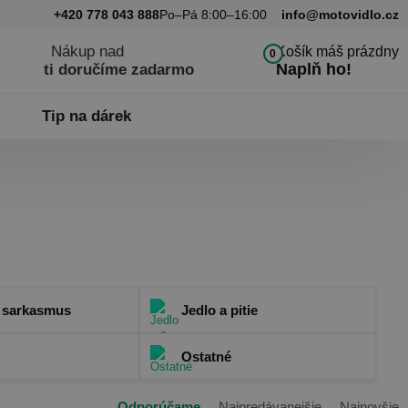
+420 778 043 888
Po–Pá 8:00–16:00
info@motovidlo.cz
Nákup nad
Košík máš prázdny
0
Naplň ho!
ti doručíme zadarmo
Tip na dárek
a sarkasmus
Jedlo a pitie
Ostatné
Odporúčame
Najpredávanejšie
Najnovšie