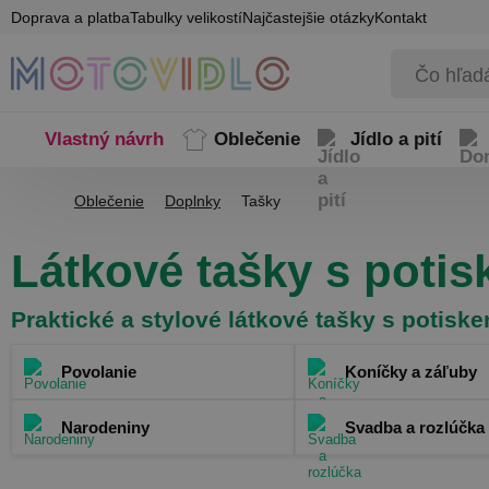
Doprava a platba
Tabulky velikostí
Najčastejšie otázky
Kontakt
Vlastný návrh
Oblečenie
Jídlo a pití
Oblečenie
Doplnky
Tašky
Látkové tašky s poti
Praktické a stylové látkové tašky s potisk
Povolanie
Koníčky a záľuby
Narodeniny
Svadba a rozlúčka