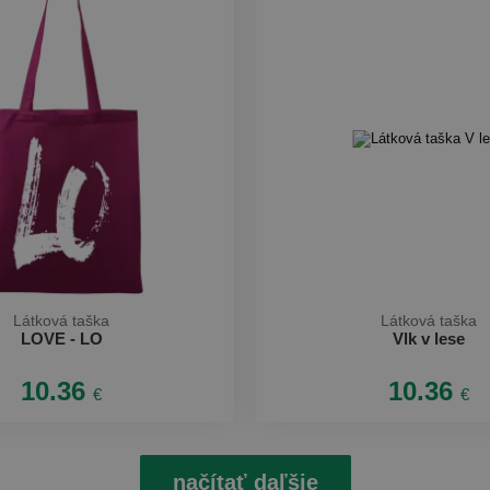
Látková taška
Látková taška
LOVE - LO
Vlk v lese
10.36
10.36
€
€
načítať daľšie