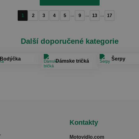
...
...
...
1
2
3
4
5
9
13
17
Další doporučené kategorie
Bodýčka
Šerpy
Dámske tričká
Kontakty
y
Motovidlo.com