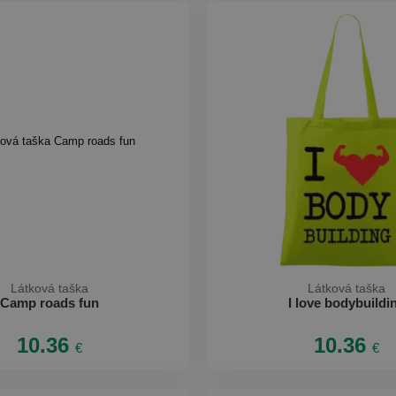
Látková taška
Látková taška
Camp roads fun
I love bodybuildi
10.36
10.36
€
€