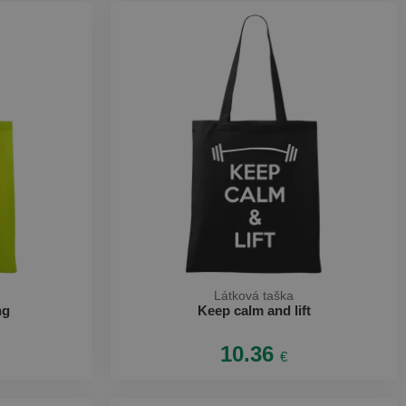
Látková taška
ng
Keep calm and lift
10.36
€