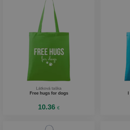
Látková taška
Free hugs for dogs
I
10.36
€