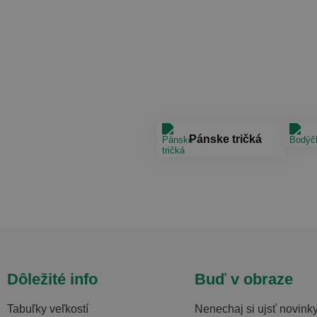
Pánske tričká
Dôležité info
Buď v obraze
Tabuľky veľkostí
Nenechaj si ujsť novink