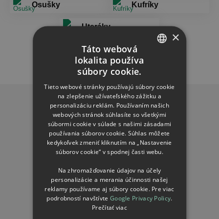
Osušky
Kufríky
Uteráky
×
Táto webová
lokalita používa
CZECH
súbory cookie.
SLOVAK
Tieto webové stránky používajú súbory cookie
na zlepšenie užívateľského zážitku a
Dôležité info
personalizáciu reklám. Používaním našich
webových stránok súhlasíte so všetkými
Tabuľky veľkostí
súbormi cookie v súlade s našimi zásadami
používania súborov cookie. Súhlas môžete
Najčastejšie otázky
kedykoľvek zmeniť kliknutím na „Nastavenie
Doprava a platba
súborov cookie“ v spodnej časti webu.
Obchodné podmienky
Na zhromažďovanie údajov na účely
Reklamačný poriadok
personalizácie a merania účinnosti našej
Ochrana osobných údajov
reklamy používame aj súbory cookie. Pre viac
podrobností navštívte
Google Privacy Policy
.
Nastavení souborů cookie
Prečítať viac