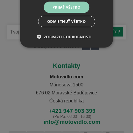
PRIJAŤ VŠETKO
Buď v obraze
Nenechaj si ujsť novinky
ODMIETNUŤ VŠETKO
ZOBRAZIŤ PODROBNOSTI
Sleduj nás na sieťach
Kontakty
Motovidlo.com
Mánesova 1500
676 02 Moravské Budějovice
Česká republika
+421 947 903 399
(Po-Pá: 08:00 - 16:00)
info@motovidlo.com