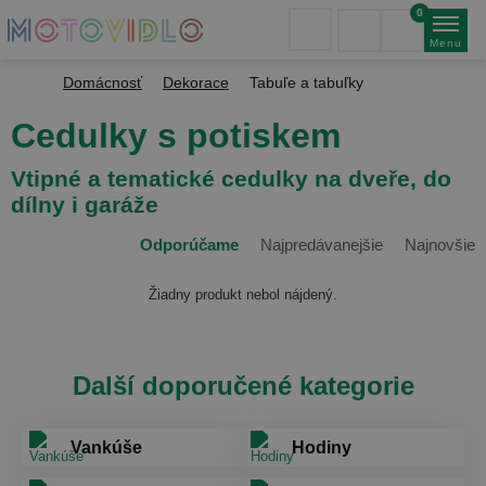
0
Menu
Domácnosť
Dekorace
Tabuľe a tabuľky
Cedulky s potiskem
Vtipné a tematické cedulky na dveře, do
dílny i garáže
Odporúčame
Najpredávanejšie
Najnovšie
Žiadny produkt nebol nájdený.
Další doporučené kategorie
Vankúše
Hodiny