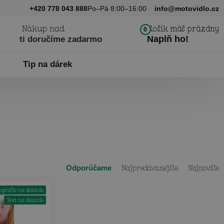
+420 778 043 888
Po–Pá 8:00–16:00
info@motovidlo.cz
Nákup nad
Košík máš prázdny
0
Naplň ho!
ti doručíme zadarmo
Tip na dárek
Odporúčame
Najpredávanejšie
Najnovšie
ografie na želanie
Text na želanie