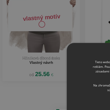
Navrhnite si
vlastný motív
Hliníková dibond doska
Hli
Tieto webo
Vlastný návrh
reklám. Pou
zásadami 
25.56
od
€
Na zhromažď
s