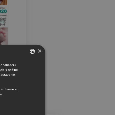
×
Narodenie
sonalizáciu
CZECH
ade s našimi
SLOVAK
Nastavenie
používame aj
ac