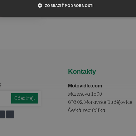
Fotokamene
Puzzle
ZOBRAZIŤ PODROBNOSTI
Obrázky so
stojanom
Kontakty
y
Motovidlo.com
Mánesova 1500
676 02 Moravské Budějovice
Česká republika