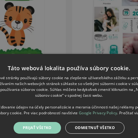
Táto webová lokalita používa súbory cookie.
níková dibond doska
Hliníková dibond doska 
vé stránky používajú súbory cookie na zlepšenie užívateľského zážitku a per
Tigrík
chlapca
žívaním našich webových stránok súhlasíte so všetkými súbormi cookie v súl
používania súborov cookie. Súhlas môžete kedykoľvek zmeniť kliknutím na „
19.96
19.96
od
od
€
€
súborov cookie“ v spodnej časti webu.
ovanie údajov na účely personalizácie a merania účinnosti našej reklamy 
úbory cookie. Pre viac podrobností navštívte
Google Privacy Policy
.
Prečítať vi
Další doporučené kategorie
PRIJAŤ VŠETKO
ODMIETNUŤ VŠETKO