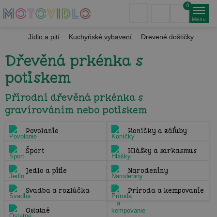
0
Menu
Jídlo a pití
Kuchyňské vybavení
Drevené doštičky
Dřevěná prkénka s
potiskem
Přírodní dřevěná prkénka s
gravírováním nebo potiskem
Povolanie
Koníčky a záľuby
Šport
Hlášky a sarkasmus
Jedlo a pitie
Narodeniny
Svadba a rozlúčka
Príroda a kempovanie
Ostatné