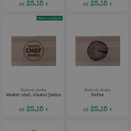
25.16
25.16
od
€
od
€
Meno na želanie
Buková doska
Buková doska
Master chef, vlastní jméno
Pařez
25.16
25.16
od
€
od
€