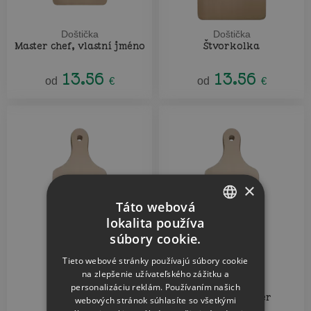
Doštička
Doštička
Master chef, vlastní jméno
Štvorkolka
13.56
13.56
od
€
od
€
×
Táto webová
lokalita používa
CZECH
súbory cookie.
SLOVAK
Tieto webové stránky používajú súbory cookie
na zlepšenie užívateľského zážitku a
Doštička
Doštička
personalizáciu reklám. Používaním našich
Grill
Best daddy ever
webových stránok súhlasíte so všetkými