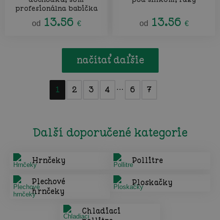
profesionálna babička
13.56
13.56
od
€
od
€
načítať daľšie
...
1
2
3
4
6
7
Další doporučené kategorie
Hrnčeky
Pollitre
Plechové
Ploskačky
hrnčeky
Chladiaci