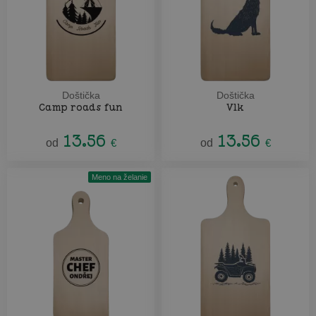
Doštička
Doštička
Camp roads fun
Vlk
13.56
13.56
od
€
od
€
Meno na želanie