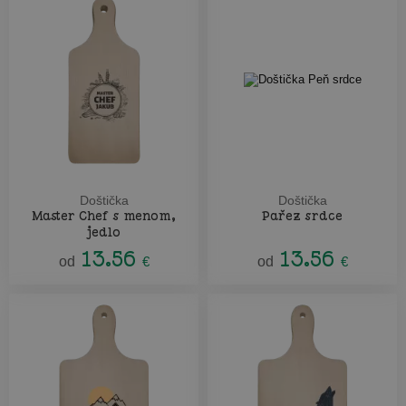
Doštička
Doštička
Master Chef s menom,
Pařez srdce
jedlo
13.56
13.56
od
€
od
€