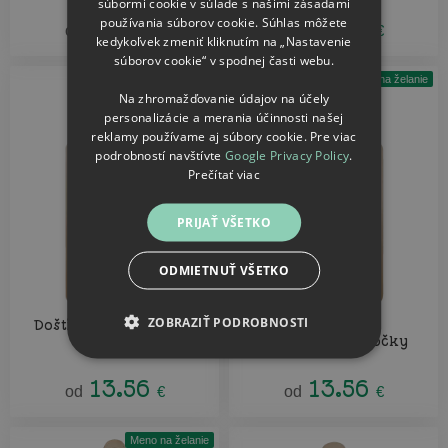
súbormi cookie v súlade s našimi zásadami
13.56
13.56
používania súborov cookie. Súhlas môžete
od
€
od
€
kedykoľvek zmeniť kliknutím na „Nastavenie
súborov cookie“ v spodnej časti webu.
Mesiac na želanie
Meno na želanie
Na zhromažďovanie údajov na účely
personalizácie a merania účinnosti našej
reklamy používame aj súbory cookie. Pre viac
podrobností navštívte
Google Privacy Policy
.
Prečítať viac
PRIJAŤ VŠETKO
ODMIETNUŤ VŠETKO
ZOBRAZIŤ PODROBNOSTI
Doštička Princezny sa
Doštička
Monogram - lístočky
rodia v ...
13.56
13.56
od
€
od
€
Meno na želanie