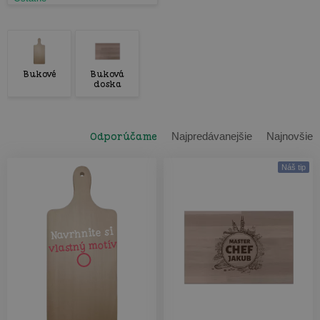
Bukové
Buková
doska
Odporúčame
Najpredávanejšie
Najnovšie
Náš tip
Navrhnite si
vlastný motív