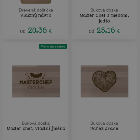
Drevená doštička
Buková doska
Vlastný návrh
Master Chef s menom,
jedlo
20.36
25.16
od
€
od
€
Meno na želanie
Buková doska
Buková doska
Master chef, vlastní jméno
Pařez srdce