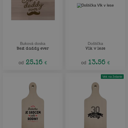
Buková doska
Doštička
Best daddy ever
Vlk v lese
25.16
13.56
od
€
od
€
Vek na želanie