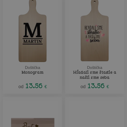
Doštička
Doštička
Monogram
Hľadali sme štastie a
našli sme seba
13.56
13.56
od
€
od
€