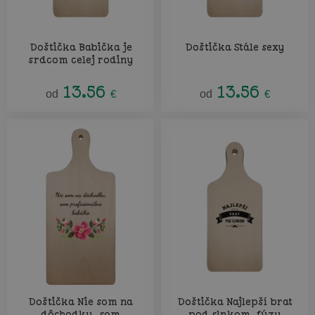
Doštička Babička je
Doštička Stále sexy
srdcom celej rodiny
13.56
13.56
od
€
od
€
Doštička Nie som na
Doštička Najlepší brat
dôchodku, som
pod slnkom, fúzy