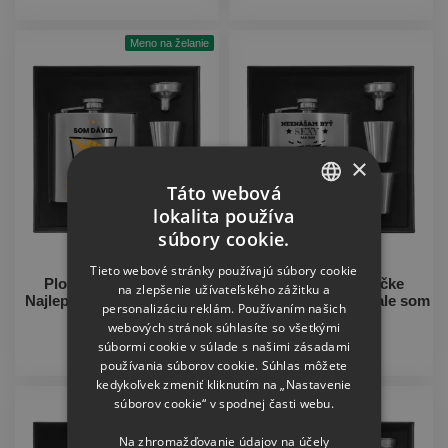
Meno na želanie
×
Táto webová
lokalita používa
CZECH
súbory cookie.
SLOVAK
Tieto webové stránky používajú súbory cookie
Ploskačka v krabičke
Ploskačka v krabičke
na zlepšenie užívateľského zážitku a
Najlepší v okolí - elektrikár
Neznášám byť sexy, ale som
personalizáciu reklám. Používaním našich
elektrikár
webových stránok súhlasíte so všetkými
20.76
20.76
súbormi cookie v súlade s našimi zásadami
€
€
používania súborov cookie. Súhlas môžete
kedykoľvek zmeniť kliknutím na „Nastavenie
súborov cookie“ v spodnej časti webu.
Na zhromažďovanie údajov na účely