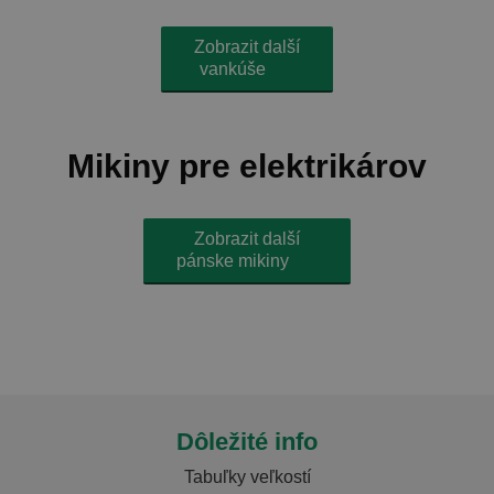
Zobrazit další
vankúše
Mikiny pre elektrikárov
Zobrazit další
pánske mikiny
Dôležité info
Tabuľky veľkostí