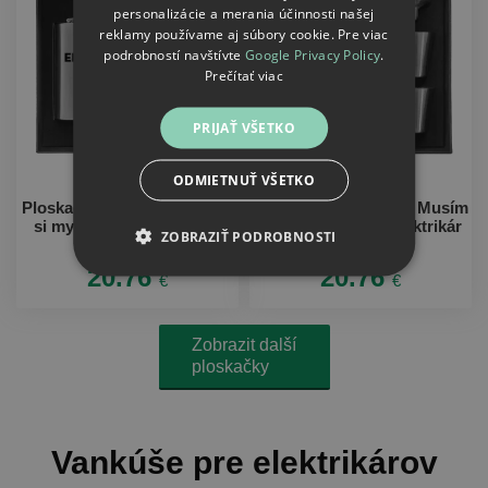
personalizácie a merania účinnosti našej
reklamy používame aj súbory cookie. Pre viac
podrobností navštívte
Google Privacy Policy
.
Prečítať viac
PRIJAŤ VŠETKO
ODMIETNUŤ VŠETKO
Ploskačka v krabičke Pokiaľ
Ploskačka v krabičke Musím
si myslíš, že som drahý -
riešiť problémy - elektrikár
ZOBRAZIŤ PODROBNOSTI
elektrikár
20.76
20.76
€
€
Zobrazit další
ploskačky
Vankúše pre elektrikárov