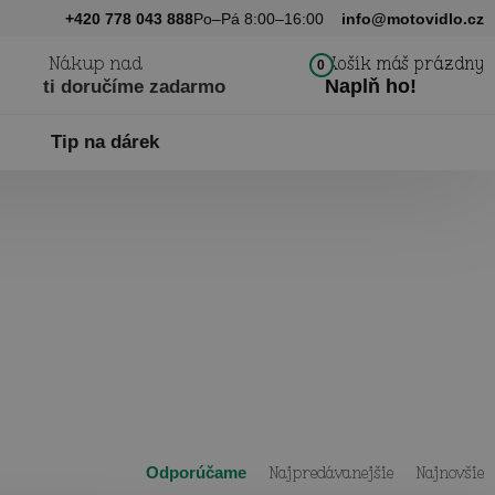
+420 778 043 888
Po–Pá 8:00–16:00
info@motovidlo.cz
Nákup nad
Košík máš prázdny
0
Naplň ho!
ti doručíme zadarmo
Tip na dárek
Odporúčame
Najpredávanejšie
Najnovšie