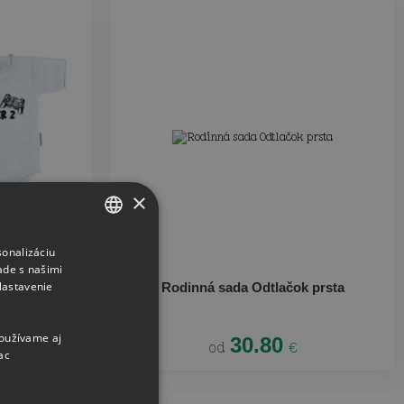
×
sonalizáciu
CZECH
ade s našimi
SLOVAK
Nastavenie
ayer ½
Rodinná sada Odtlačok prsta
používame aj
30.80
od
€
ac