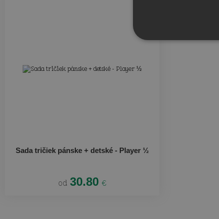
Sada tričiek pánske + detské - Player ½
30.80
od
€