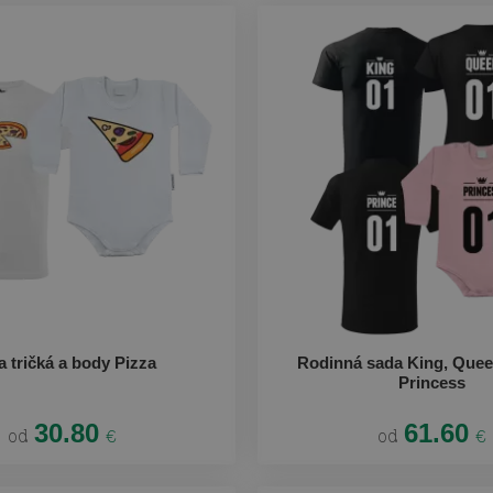
 tričká a body Pizza
Rodinná sada King, Queen
Princess
30.80
61.60
od
od
€
€