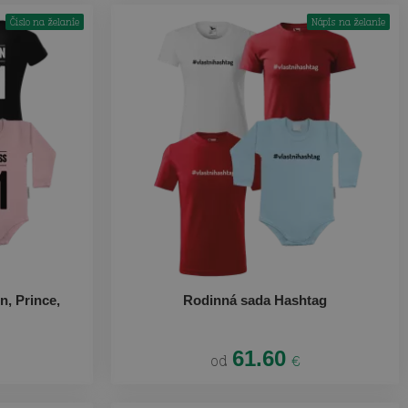
Číslo na želanie
Nápis na želanie
, Prince,
Rodinná sada Hashtag
61.60
od
€