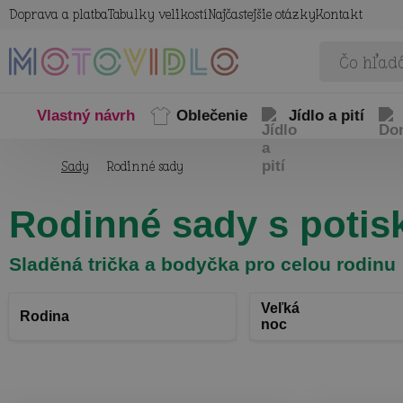
Doprava a platba
Tabulky velikostí
Najčastejšie otázky
Kontakt
Vlastný návrh
Oblečenie
Jídlo a pití
Sady
Rodinné sady
Rodinné sady s poti
Sladěná trička a bodyčka pro celou rodinu
Veľká
Rodina
noc