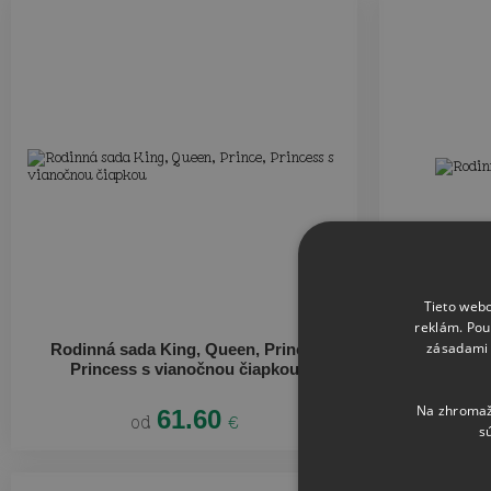
Tieto webo
reklám. Pou
zásadami 
Rodinná sada King, Queen, Prince,
Rodinná s
Princess s vianočnou čiapkou
Na zhromažď
61.60
od
€
s