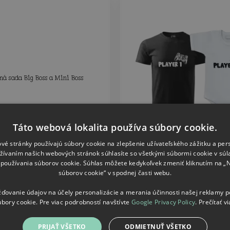
Táto webová lokalita používa súbory cookie.
vé stránky používajú súbory cookie na zlepšenie užívateľského zážitku a per
žívaním našich webových stránok súhlasíte so všetkými súbormi cookie v súl
používania súborov cookie. Súhlas môžete kedykoľvek zmeniť kliknutím na „
ada Big Boss a Mini Boss
Sada tričká a body Pl
súborov cookie“ v spodnej časti webu.
ovanie údajov na účely personalizácie a merania účinnosti našej reklamy 
30.80
30.80
od
od
€
€
úbory cookie. Pre viac podrobností navštívte
Google Privacy Policy
.
Prečítať vi
PRIJAŤ VŠETKO
ODMIETNUŤ VŠETKO