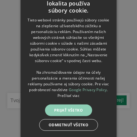
lokalita používa
CZECH
Tabuľky veľkostí
súbory cookie.
Najčastejšie otázky
SLOVAK
Tieto webové stránky používajú súbory cookie
Doprava a platba
na zlepšenie užívateľského zážitku a
Obchodné podmienky
personalizáciu reklám. Používaním našich
webových stránok súhlasíte so všetkými
Reklamačný poriadok
súbormi cookie v súlade s našimi zásadami
Ochrana osobných údajov
používania súborov cookie. Súhlas môžete
kedykoľvek zmeniť kliknutím na „Nastavenie
Nastavení souborů cookie
súborov cookie“ v spodnej časti webu.
Na zhromažďovanie údajov na účely
Buď v obraze
personalizácie a merania účinnosti našej
reklamy používame aj súbory cookie. Pre viac
Nenechaj si ujsť novinky
podrobností navštívte
Google Privacy Policy
.
Prečítať viac
PRIJAŤ VŠETKO
Sleduj nás na sieťach
ODMIETNUŤ VŠETKO
Kontakty