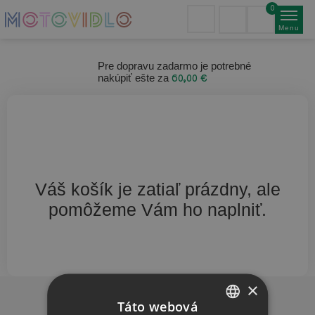
0
Menu
Pre dopravu zadarmo je potrebné
nakúpiť ešte za
60,00 €
Váš košík je zatiaľ prázdny, ale
pomôžeme Vám ho naplniť.
×
Dôležité info
Táto webová