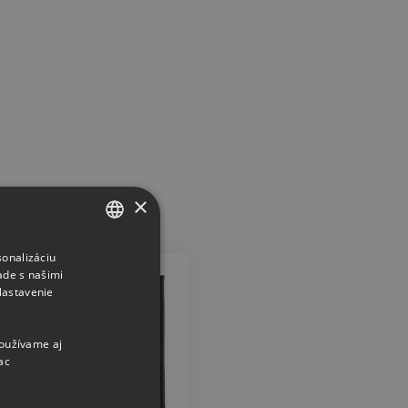
×
sonalizáciu
CZECH
ade s našimi
SLOVAK
Nastavenie
používame aj
ac