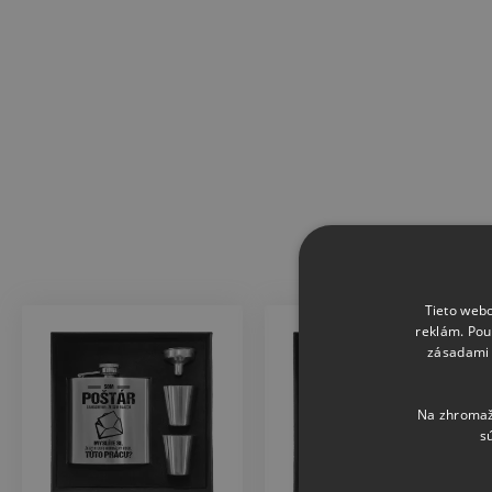
Tieto webo
reklám. Pou
zásadami 
Na zhromažď
s