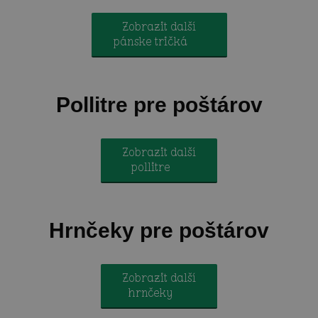
Zobrazit další
pánske tričká
Pollitre pre poštárov
Zobrazit další
pollitre
Hrnčeky pre poštárov
Zobrazit další
hrnčeky