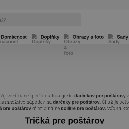
Domácnosť
Doplňky
Obrazy a foto
Sady
 Vytvorili sme špeciálnu kategóriu
, 
darčekov pre poštárov
áme množstvo nápadov na
. Či už je po
darčeky pre poštárov
aj originálne
, vďaka kt
ká pre poštárov
pollitre pre poštárov
mu veľkú radosť, pretože sú prispôsobené jeho profesii. Naš
Tričká pre poštárov
 našom online editore.