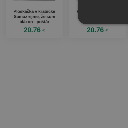
Ploskačka v krabičke
Ploskačka v krabičke
Samozrejme, že som
Hodinová sadzba -
blázon - poštár
poštár
20.76
20.76
€
€