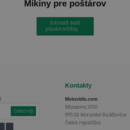
Mikiny pre poštárov
Zobrazit další
pánske mikiny
Kontakty
y
Motovidlo.com
Mánesova 1500
676 02 Moravské Budějovice
Česká republika