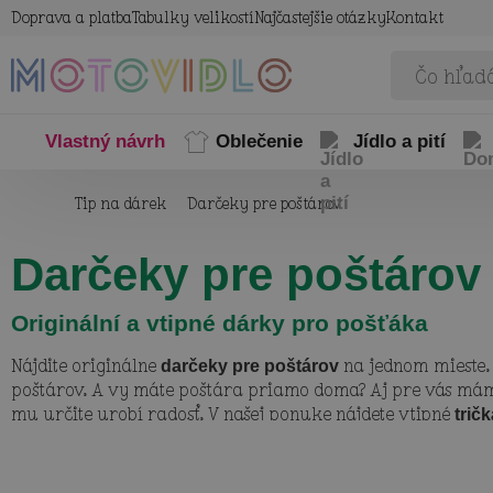
Doprava a platba
Tabulky velikostí
Najčastejšie otázky
Kontakt
Vlastný návrh
Oblečenie
Jídlo a pití
Tip na dárek
Darčeky pre poštárov
Darčeky pre poštárov
Originální a vtipné dárky pro pošťáka
Nájdite originálne
na jednom mieste.
darčeky pre poštárov
poštárov. A vy máte poštára priamo doma? Aj pre vás m
mu určite urobí radosť. V našej ponuke nájdete vtipné
trič
originálne darčeky pre poštárov určite urobia obdarované
rozosmejú, a ak chcete, môžete ich začať navrhovať sami v