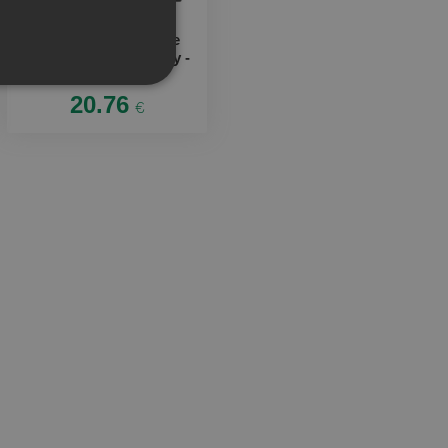
Ploskačka v krabičke
Musím riešiť problémy -
poštár
20.76
€