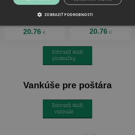
Ploskačka v krabičke
Ploskačka v krabičke
ZOBRAZIŤ PODROBNOSTI
Neznášam byť sexy, ale
Najlepší v okolí - poštár
som poštár
20.76
20.76
€
€
Zobrazit další
ploskačky
Vankúše pre poštára
Zobrazit další
vankúše