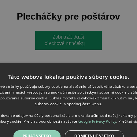
Plecháčky pre poštárov
Zobrazit další
plechové hrnčeky
Ploskačky pre poštárov
Táto webová lokalita používa súbory cookie.
vé stránky používajú súbory cookie na zlepšenie užívateľského zážitku a per
Meno na želanie
žívaním našich webových stránok súhlasíte so všetkými súbormi cookie v súl
používania súborov cookie. Súhlas môžete kedykoľvek zmeniť kliknutím na „
súborov cookie“ v spodnej časti webu.
ovanie údajov na účely personalizácie a merania účinnosti našej reklamy 
úbory cookie. Pre viac podrobností navštívte
Google Privacy Policy
.
Prečítať vi
PRIJAŤ VŠETKO
ODMIETNUŤ VŠETKO