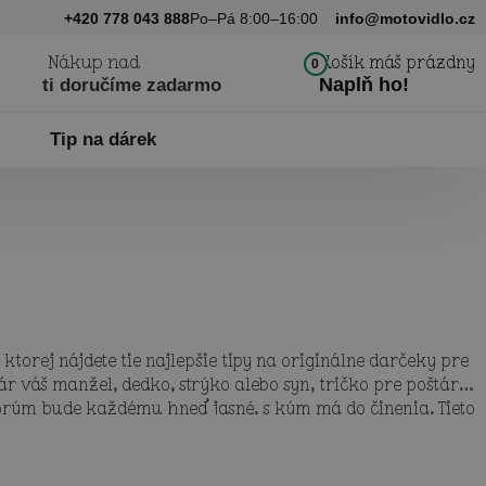
+420 778 043 888
Po–Pá 8:00–16:00
info@motovidlo.cz
Nákup nad
Košík máš prázdny
0
Naplň ho!
ti doručíme zadarmo
Tip na dárek
v ktorej nájdete tie najlepšie tipy na originálne darčeky pre
štár váš manžel, dedko, strýko alebo syn, tričko pre poštára
orým bude každému hneď jasné, s kým má do činenia. Tieto
e vtipné návrhy na darčeky pre poštárov ho určite