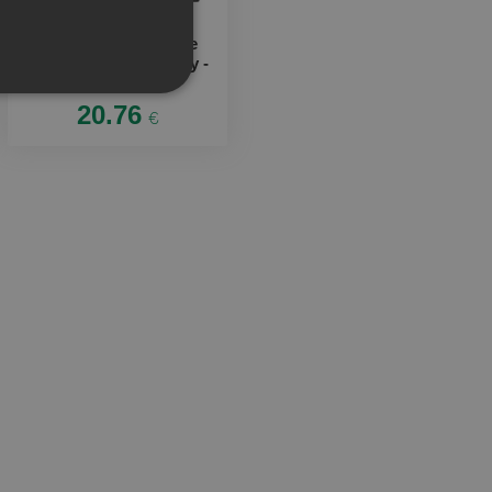
Ploskačka v krabičke
Musím riešiť problémy -
tesár
20.76
€