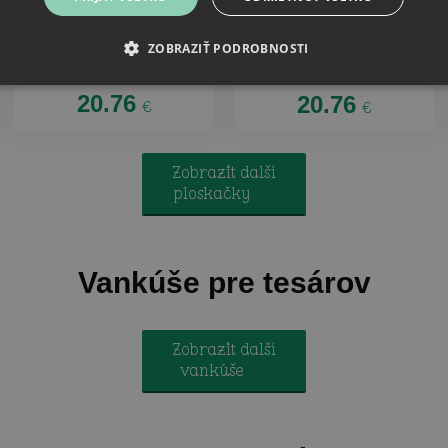
Ploskačka v krabičke
Ploskačka v krabičke
ZOBRAZIŤ PODROBNOSTI
Hodinová sadzba - tesár
Samozrejme, že som
blázon - tesár
20.76
20.76
€
€
Zobrazit další
ploskačky
Vankúše pre tesárov
Zobrazit další
vankúše