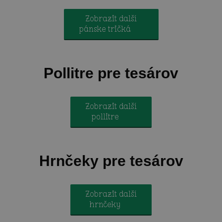
Zobrazit další
pánske tričká
Pollitre pre tesárov
Zobrazit další
pollitre
Hrnčeky pre tesárov
Zobrazit další
hrnčeky