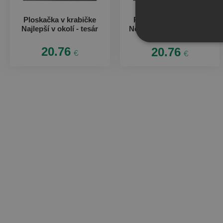
Ploskačka v krabičke
Ploskačka v krabičke
Najlepší v okolí - tesár
Neznášám byť sexy, ale
som tesár
20.76
20.76
€
€