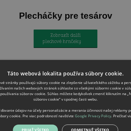
Plecháčky pre tesárov
Zobrazit další
plechové hrnčeky
Ploskačky pre tesárov
Táto webová lokalita používa súbory cookie.
vé stránky používajú súbory cookie na zlepšenie užívateľského zážitku a per
žívaním našich webových stránok súhlasíte so všetkými súbormi cookie v súl
používania súborov cookie. Súhlas môžete kedykoľvek zmeniť kliknutím na „
súborov cookie“ v spodnej časti webu.
ovanie údajov na účely personalizácie a merania účinnosti našej reklamy 
úbory cookie. Pre viac podrobností navštívte
Google Privacy Policy
.
Prečítať vi
PRIJAŤ VŠETKO
ODMIETNUŤ VŠETKO