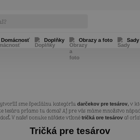
Domácnosť
Doplňky
Obrazy a foto
Sady
ytvorili sme špeciálnu kategóriu
, v k
darčekov pre tesárov
máte tesára priamo tu doma? Aj pre vás máme množstvo nápado
adosť. V našej ponuke nájdete vtipné
aj ori
tričká pre tesárov
pre tesárov určite obdarovaného veľmi potešia, pretože sú ši
Tričká pre tesárov
ich navrhovania pustiť sami v našom online editore.