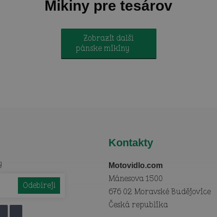
Mikiny pre tesárov
Zobrazit další
pánske mikiny
Kontakty
y
Motovidlo.com
Mánesova 1500
676 02 Moravské Budějovice
Česká republika