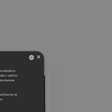
×
sonalizáciu
CZECH
ade s našimi
SLOVAK
Nastavenie
používame aj
ac