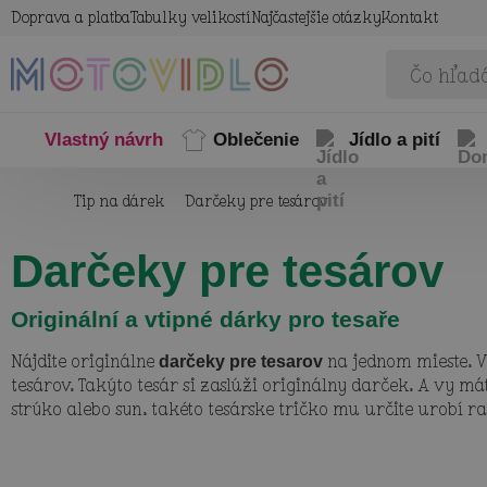
Doprava a platba
Tabulky velikostí
Najčastejšie otázky
Kontakt
Vlastný návrh
Oblečenie
Jídlo a pití
Tip na dárek
Darčeky pre tesárov
Darčeky pre tesárov
Originální a vtipné dárky pro tesaře
Nájdite originálne
na jednom mieste. V
darčeky pre tesarov
tesárov. Takýto tesár si zaslúži originálny darček. A vy 
strýko alebo syn, takéto tesárske tričko mu určite urobí r
hneď jasné, s kým má do činenia. Tieto originálne darčeky 
pre tesárov ho určite rozosmejú a ak chcete, môžete sa do 