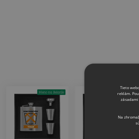
Tieto webo
Meno na želanie
reklám. Pou
zásadami 
Na zhromažď
s