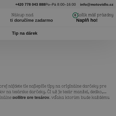
+420 778 043 888
Po–Pá 8:00–16:00
info@motovidlo.cz
Nákup nad
Košík máš prázdny
0
Naplň ho!
ti doručíme zadarmo
Tip na dárek
torej nájdete tie najlepšie tipy na originálne darčeky pre
v na tesárske darčeky. Či už je tesár manžel, dedko,
ginálne
, vďaka ktorým bude každému
pollitre pre tesárov
té na mieru jeho profesii. Naše vtipné motívy na darčeky