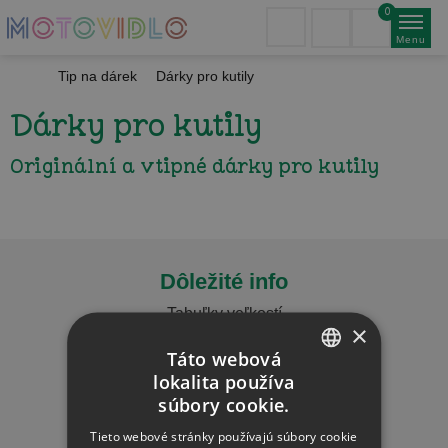
0
Menu
Tip na dárek
Dárky pro kutily
Dárky pro kutily
Originální a vtipné dárky pro kutily
Dôležité info
Tabuľky veľkostí
×
Najčastejšie otázky
Táto webová
Doprava a platba
lokalita používa
CZECH
Obchodné podmienky
súbory cookie.
Reklamačný poriadok
SLOVAK
Tieto webové stránky používajú súbory cookie