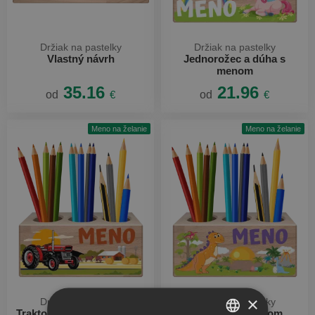
Držiak na pastelky
Držiak na pastelky
Vlastný návrh
Jednorožec a dúha s
menom
35.16
21.96
od
€
od
€
Meno na želanie
Meno na želanie
×
Držiak na pastelky
Držiak na pastelky
Traktor na farme s menom
Dinosaurus menom