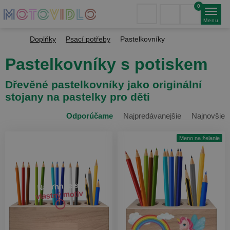
0
Menu
Doplňky
Psací potřeby
Pastelkovníky
Pastelkovníky s potiskem
Dřevěné pastelkovníky jako originální
stojany na pastelky pro děti
Odporúčame
Najpredávanejšie
Najnovšie
Meno na želanie
Navrhnite si
vlastný motív