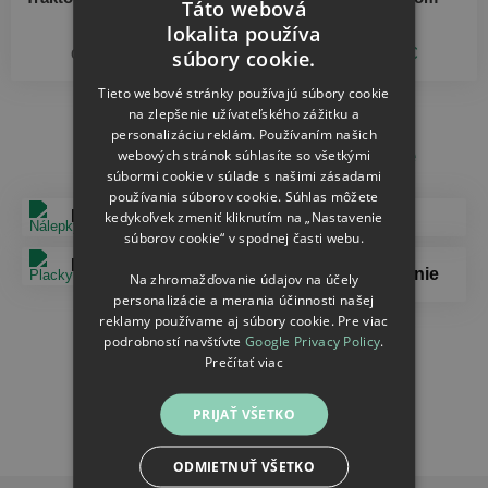
Táto webová
lokalita používa
CZECH
21.96
21.96
od
€
od
€
súbory cookie.
SLOVAK
Tieto webové stránky používajú súbory cookie
na zlepšenie užívateľského zážitku a
personalizáciu reklám. Používaním našich
Další doporučené kategorie
webových stránok súhlasíte so všetkými
súbormi cookie v súlade s našimi zásadami
používania súborov cookie. Súhlas môžete
Nálepky
Magnetky
kedykoľvek zmeniť kliknutím na „Nastavenie
súborov cookie“ v spodnej časti webu.
Placky
PF a blahoželanie
Na zhromažďovanie údajov na účely
personalizácie a merania účinnosti našej
reklamy používame aj súbory cookie. Pre viac
Hokejové puky
podrobností navštívte
Google Privacy Policy
.
Prečítať viac
PRIJAŤ VŠETKO
ODMIETNUŤ VŠETKO