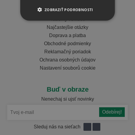
Dôležité info
ZOBRAZIŤ PODROBNOSTI
Tabuľky veľkostí
Najčastejšie otázky
Doprava a platba
Obchodné podmienky
Reklamačný poriadok
Ochrana osobných údajov
Nastavení souborů cookie
Buď v obraze
Nenechaj si ujsť novinky
Sleduj nás na sieťach