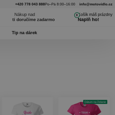
+420 778 043 888
Po–Pá 8:00–16:00
info@motovidlo.cz
Nákup nad
Košík máš prázdny
0
Naplň ho!
ti doručíme zadarmo
Tip na dárek
Dátum na želanie