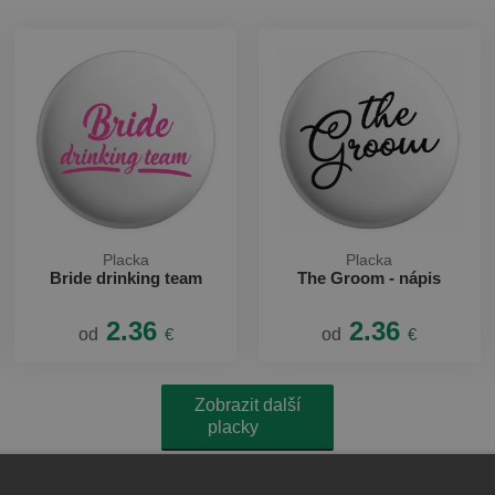
Placka
Placka
Bride drinking team
The Groom - nápis
2.36
2.36
od
€
od
€
Zobrazit další
placky