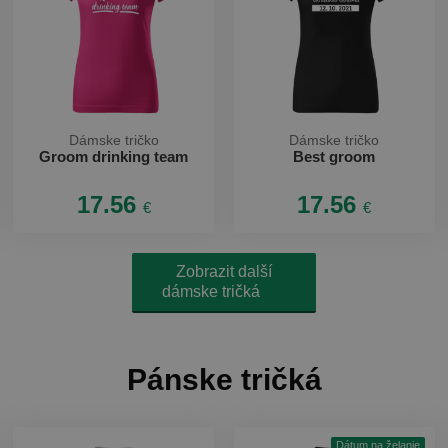
Dámske tričko
Dámske tričko
Groom drinking team
Best groom
17.56
17.56
€
€
Zobrazit další
dámske tričká
Pánske tričká
Dátum na želanie