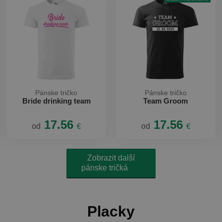
Pánske tričko
Pánske tričko
Bride drinking team
Team Groom
17.56
17.56
od
€
od
€
Zobrazit další
pánske tričká
Placky