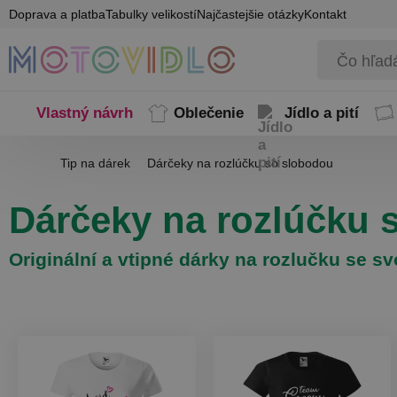
Doprava a platba
Tabulky velikostí
Najčastejšie otázky
Kontakt
Vlastný návrh
Oblečenie
Jídlo a pití
Tip na dárek
Dárčeky na rozlúčku so slobodou
Dárčeky na rozlúčku 
Originální a vtipné dárky na rozlučku se 