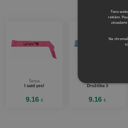
Tieto webo
reklám. Pou
zásadami 
Na zhromažď
s
Šerpa
Šerpa
I said yes!
Družička 3
9.16
9.16
€
€