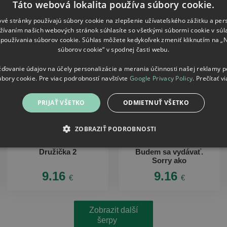
Táto webová lokalita používa súbory cookie.
Šerpy
vé stránky používajú súbory cookie na zlepšenie užívateľského zážitku a per
žívaním našich webových stránok súhlasíte so všetkými súbormi cookie v súl
používania súborov cookie. Súhlas môžete kedykoľvek zmeniť kliknutím na „
súborov cookie“ v spodnej časti webu.
ovanie údajov na účely personalizácie a merania účinnosti našej reklamy 
úbory cookie. Pre viac podrobností navštívte
Google Privacy Policy
.
Prečítať vi
PRIJAŤ VŠETKO
ODMIETNUŤ VŠETKO
ZOBRAZIŤ PODROBNOSTI
Šerpa
Šerpa
Družička 2
Budem sa vydávať.
Sorry ako
9.16
9.16
€
€
Zobrazit další
šerpy