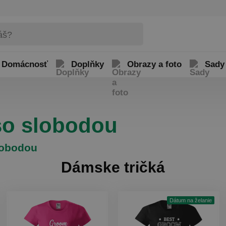
Domácnosť
Doplňky
Obrazy a foto
Sady
so slobodou
svobodou
Dámske tričká
Dátum na želanie