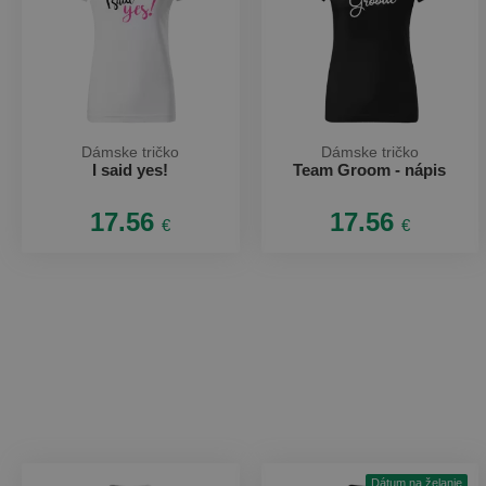
Dámske tričko
Dámske tričko
I said yes!
Team Groom - nápis
17.56
17.56
€
€
Dátum na želanie