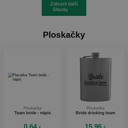
Zobrazit další
šiltovky
Ploskačky
Ploskačka
Ploskačka
Team bride - nápis
Bride drinking team
0.64
15.96
€
€