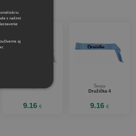
sonalizáciu
CZECH
ade s našimi
SLOVAK
Nastavenie
používame aj
ac
Šerpa
Šerpa
Družička 4
9.16
9.16
€
€