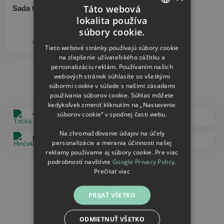
Táto webová
Sada tričiek GAME OVER
lokalita používa
CZECH
súbory cookie.
32.66
SLOVAK
od
€
Tieto webové stránky používajú súbory cookie
na zlepšenie užívateľského zážitku a
personalizáciu reklám. Používaním našich
webových stránok súhlasíte so všetkými
súbormi cookie v súlade s našimi zásadami
Další doporučené kategorie
používania súborov cookie. Súhlas môžete
kedykoľvek zmeniť kliknutím na „Nastavenie
súborov cookie“ v spodnej časti webu.
Tričká
Vankúše
Na zhromažďovanie údajov na účely
Hrnčeky
Vianoce
personalizácie a merania účinnosti našej
reklamy používame aj súbory cookie. Pre viac
podrobností navštívte
Google Privacy Policy
.
Veľká noc
Prečítať viac
PRIJAŤ VŠETKO
ODMIETNUŤ VŠETKO