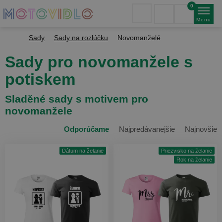
0
Menu
Sady
Sady na rozlúčku
Novomanželé
Sady pro novomanžele s
potiskem
Sladěné sady s motivem pro
novomanžele
Odporúčame
Najpredávanejšie
Najnovšie
Dátum na želanie
Priezvisko na želanie
Rok na želanie