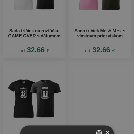
Sada tričiek na rozlúčku
Sada tričiek Mr. & Mrs. s
GAME OVER s dátumom
vlastným priezviskom
32.66
32.66
od
€
od
€
×