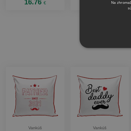
16.76
16.76
Na zhromažď
€
€
s
Vankúš
Vankúš