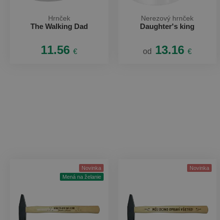
Hrnček
Nerezový hrnček
The Walking Dad
Daughter's king
11.56
13.16
€
od
€
Novinka
Novinka
Mená na želanie