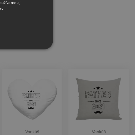
používame aj
ac
Vankúš
Vankúš