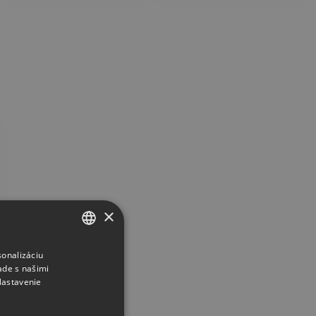
×
sonalizáciu
CZECH
ade s našimi
SLOVAK
Nastavenie