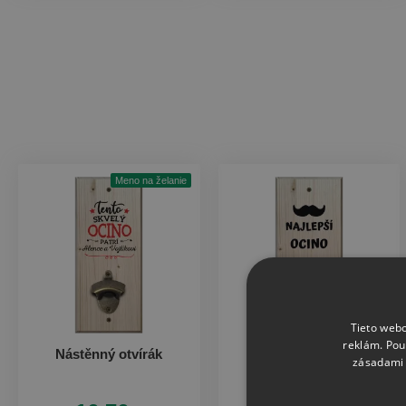
Meno na želanie
Tieto webo
reklám. Pou
Nástěnný otvírák
Nástěnný otvírák
zásadami 