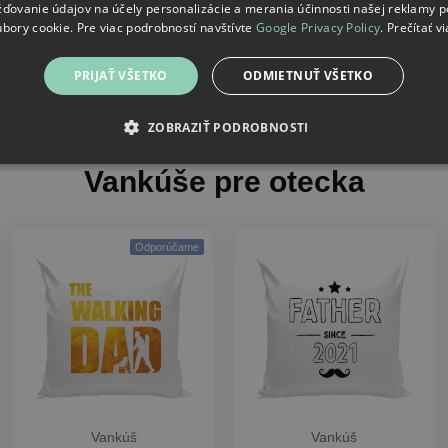
16.76
16.76
ovanie údajov na účely personalizácie a merania účinnosti našej reklamy 
€
€
úbory cookie. Pre viac podrobností navštívte
Google Privacy Policy
.
Prečítať vi
Zobrazit další
PRIJAŤ VŠETKO
ODMIETNUŤ VŠETKO
nástenné otvárače
ZOBRAZIŤ PODROBNOSTI
Vankúše pre otecka
Odporúčame
Vankúš
Vankúš