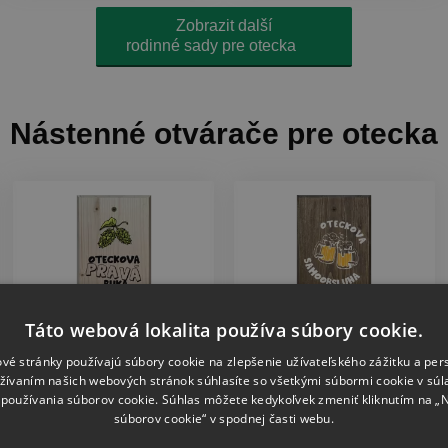
Zobrazit další
rodinné sady pre otecka
Nástenné otvárače pre otecka
Táto webová lokalita používa súbory cookie.
vé stránky používajú súbory cookie na zlepšenie užívateľského zážitku a per
žívaním našich webových stránok súhlasíte so všetkými súbormi cookie v súl
Nástěnný otvírák
Nástěnný otvírák
používania súborov cookie. Súhlas môžete kedykoľvek zmeniť kliknutím na „
súborov cookie“ v spodnej časti webu.