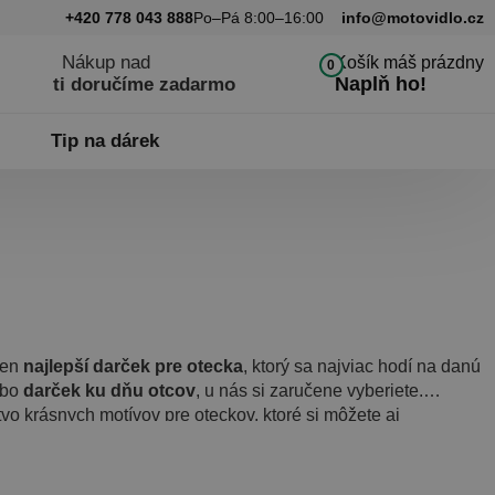
+420 778 043 888
Po–Pá 8:00–16:00
info@motovidlo.cz
Nákup nad
Košík máš prázdny
0
Naplň ho!
ti doručíme zadarmo
Tip na dárek
 ten
najlepší darček pre otecka
, ktorý sa najviac hodí na danú
ebo
darček ku dňu otcov
, u nás si zaručene vyberiete.
stvo krásnych motívov pre oteckov, ktoré si môžete aj
dľa svojich predstáv.