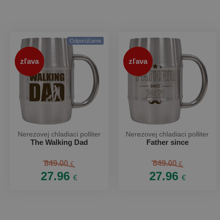
Odporúčame
zľava
zľava
Nerezovej chladiaci polliter
Nerezovej chladiaci polliter
The Walking Dad
Father since
849.00
849.00
€
€
27.96
27.96
€
€