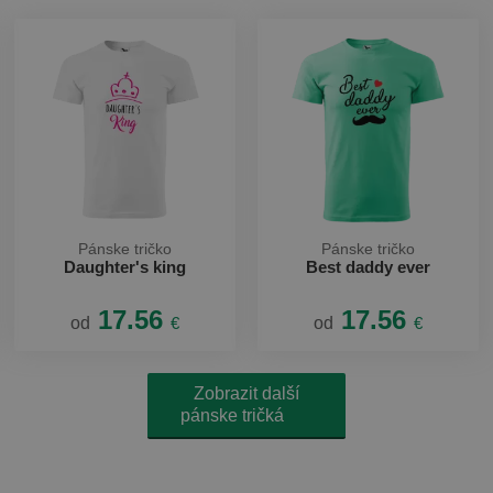
Pánske tričko
Pánske tričko
Daughter's king
Best daddy ever
17.56
17.56
od
€
od
€
Zobrazit další
pánske tričká