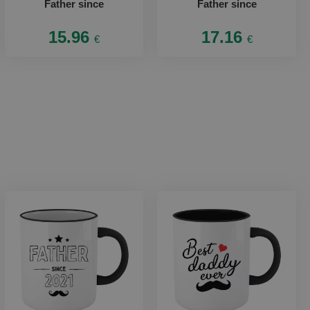
Father since
Father since
15.96
17.16
€
€