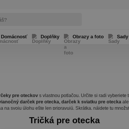
Domácnosť
Doplňky
Obrazy a foto
Sady
rčeky pre oteckov
s vlastnou potlačou. Určite si radi vyberiete
ianočný darček pre otecka, darček k sviatku pre otecka
al
í sa na svoju úlohu ešte len pripravujú. Skrátka, nájdete tu množ
 online editore môžete tiež vytvoriť darček pre otecka presne po
Tričká pre otecka