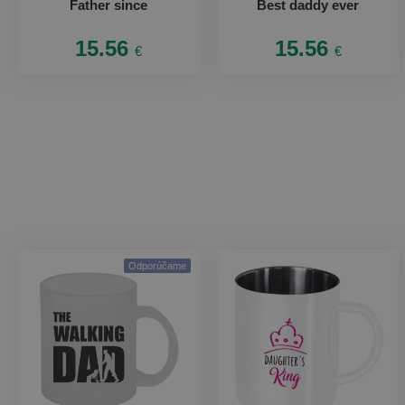
Father since
Best daddy ever
15.56
15.56
€
€
Odporúčame