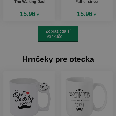
The Walking Dad
Father since
15.96
15.96
€
€
Zobrazit další
vankúše
Hrnčeky pre otecka