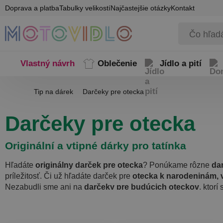
Doprava a platba
Tabulky velikostí
Najčastejšie otázky
Kontakt
Vlastný návrh
Oblečenie
Jídlo a pití
Tip na dárek
Darčeky pre otecka
Darčeky pre otecka
Originální a vtipné dárky pro tatínka
Hľadáte
originálny darček pre otecka
? Ponúkame rôzne
da
príležitosť. Či už hľadáte darček pre
otecka k narodeninám, v
Nezabudli sme ani na
darčeky pre budúcich oteckov
, ktor
personalizovať
vlastným textom alebo fotografiou
. V našom