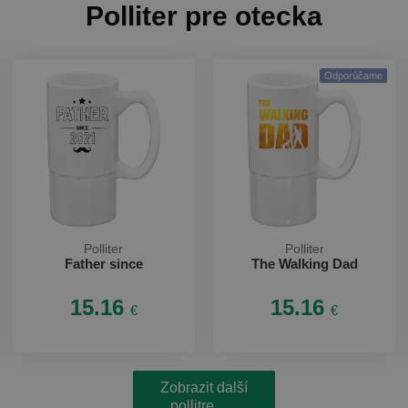
Polliter pre otecka
Odporúčame
Polliter
Polliter
Father since
The Walking Dad
15.16
15.16
€
€
Zobrazit další
pollitre