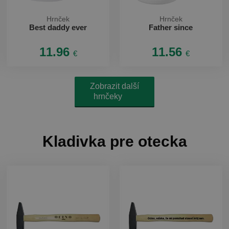
Hrnček
Hrnček
Best daddy ever
Father since
11.96
11.56
€
€
Zobrazit další
hrnčeky
Kladivka pre otecka